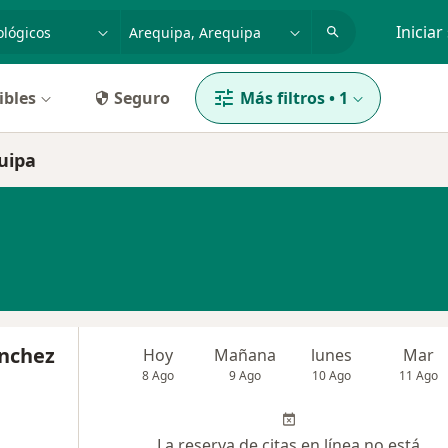
dad, enfermedad o nombre
p. ej. Lima
Iniciar
ibles
Seguro
Más filtros
•
1
quipa
ánchez
Hoy
Mañana
lunes
Mar
8 Ago
9 Ago
10 Ago
11 Ago
La reserva de citas en línea no está