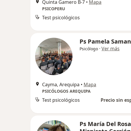
Quinta Gamero B-7
•
Mapa
PSICOPERU
Test psicológicos
Ps Pamela Saman
·
Ver más
Psicólogo
Cayma, Arequipa
•
Mapa
PSICÓLOGOS AREQUIPA
Test psicológicos
Precio sin es
Ps María Del Rosa