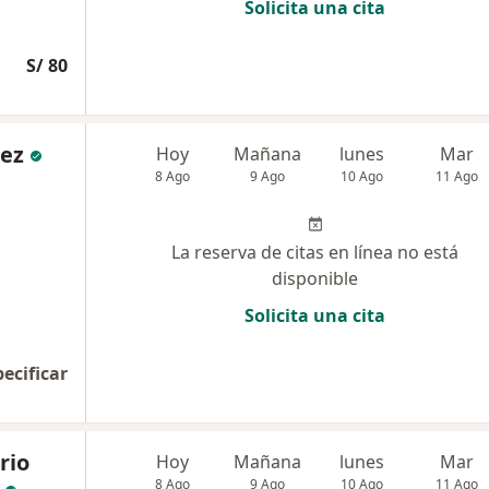
Solicita una cita
S/ 80
ez
Hoy
Mañana
lunes
Mar
8 Ago
9 Ago
10 Ago
11 Ago
La reserva de citas en línea no está
disponible
Solicita una cita
pecificar
rio
Hoy
Mañana
lunes
Mar
8 Ago
9 Ago
10 Ago
11 Ago