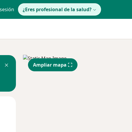
 sesión
¿Eres profesional de la salud?
Ampliar mapa
Mié
Jue
Vie
12 Ago
13 Ago
14 Ago