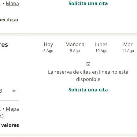
e Luis Bustamante y Rivero
•
Mapa
Solicita una cita
pecificar
res
Hoy
Mañana
lunes
Mar
8 Ago
9 Ago
10 Ago
11 Ago
La reserva de citas en línea no está
disponible
Solicita una cita
3
Online
se Luis Bustamante y Rivero
•
Mapa
.)
 valores