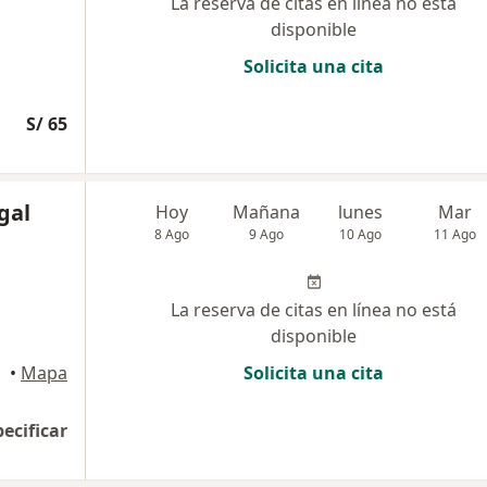
La reserva de citas en línea no está
disponible
Solicita una cita
S/ 65
gal
Hoy
Mañana
lunes
Mar
8 Ago
9 Ago
10 Ago
11 Ago
La reserva de citas en línea no está
disponible
uipa
•
Mapa
Solicita una cita
pecificar