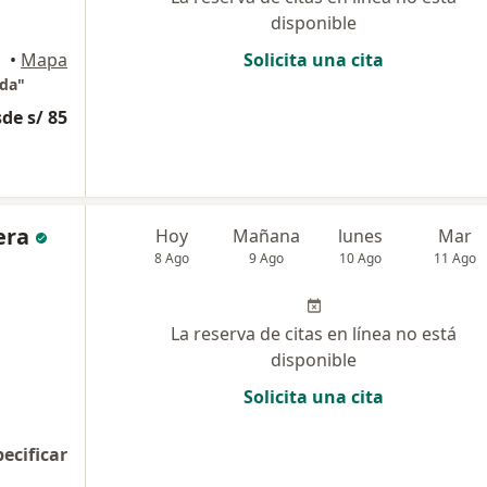
disponible
pata
•
Mapa
Solicita una cita
uda"
de s/ 85
era
Hoy
Mañana
lunes
Mar
8 Ago
9 Ago
10 Ago
11 Ago
La reserva de citas en línea no está
disponible
Solicita una cita
pecificar