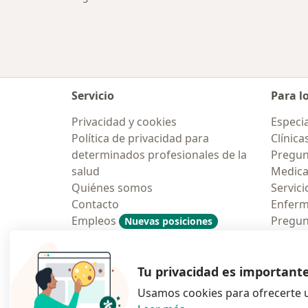
Servicio
Para l
Privacidad y cookies
Especia
Política de privacidad para
Clínica
determinados profesionales de la
Pregun
salud
Medic
Quiénes somos
Servici
Contacto
Enfer
Empleos
Pregun
Nuevas posiciones
Condiciones Generales de
Aplicac
Contratación
Tu privacidad es important
Usamos cookies para ofrecerte u