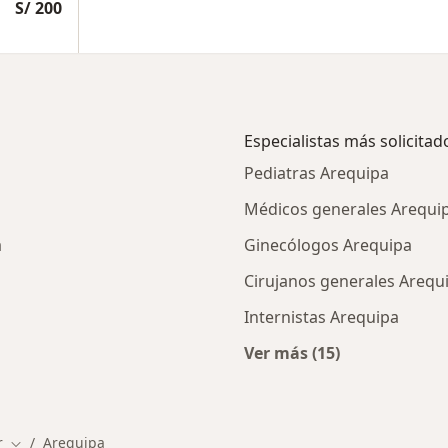
S/ 200
Especialistas más solicitad
Pediatras Arequipa
Médicos generales Arequi
a
Ginecólogos Arequipa
Cirujanos generales Arequ
Internistas Arequipa
Ver más (15)
cios en Arequipa
Más en esta categor
r
Arequipa
Cambiar de ciudad