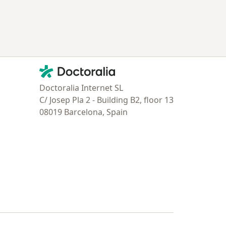
Contacto
Doctoralia - Página de inicio
Doctoralia Internet SL
C/ Josep Pla 2 - Building B2, floor 13
08019 Barcelona, Spain