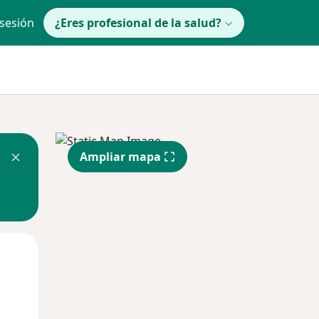
 sesión
¿Eres profesional de la salud?
Ampliar mapa
Mié
Jue
Vie
12 Ago
13 Ago
14 Ago