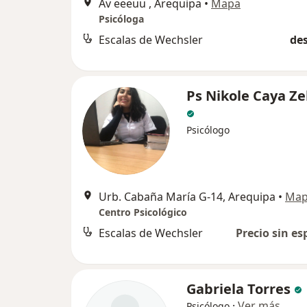
Av eeeuu , Arequipa
•
Mapa
Psicóloga
Escalas de Wechsler
des
Ps Nikole Caya Ze
Psicólogo
Urb. Cabaña María G-14, Arequipa
•
Ma
Centro Psicológico
Escalas de Wechsler
Precio sin es
Gabriela Torres
·
Ver más
Psicólogo