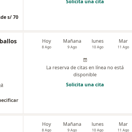
Solicita una cita
de s/ 70
ballos
Hoy
Mañana
lunes
Mar
8 Ago
9 Ago
10 Ago
11 Ago
La reserva de citas en línea no está
disponible
pa
Solicita una cita
pecificar
Hoy
Mañana
lunes
Mar
8 Ago
9 Ago
10 Ago
11 Ago