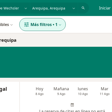
dad, enfermedad o nombre
p. ej. Lima
Iniciar
ibles
Más filtros
•
1
Arequipa
gal
Hoy
Mañana
lunes
Mar
8 Ago
9 Ago
10 Ago
11 Ago
La reserva de citas en línea no está