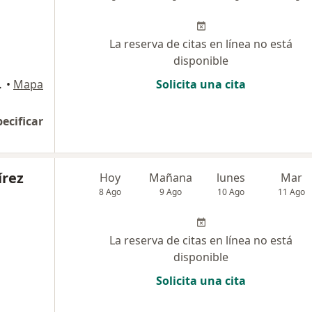
La reserva de citas en línea no está
disponible
SN, Arequipa
•
Mapa
Solicita una cita
pecificar
írez
Hoy
Mañana
lunes
Mar
8 Ago
9 Ago
10 Ago
11 Ago
La reserva de citas en línea no está
disponible
Solicita una cita