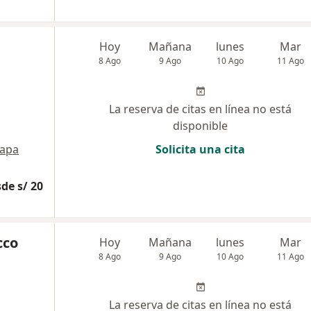
Hoy
Mañana
lunes
Mar
8 Ago
9 Ago
10 Ago
11 Ago
La reserva de citas en línea no está
disponible
apa
Solicita una cita
de s/ 20
cco
Hoy
Mañana
lunes
Mar
8 Ago
9 Ago
10 Ago
11 Ago
La reserva de citas en línea no está