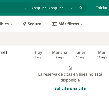
dad, enfermedad o nombre
p. ej. Lima
Iniciar
ibles
Seguro
Más filtros
ell
Hoy
Mañana
lunes
Mar
8 Ago
9 Ago
10 Ago
11 Ago
La reserva de citas en línea no está
disponible
Solicita una cita