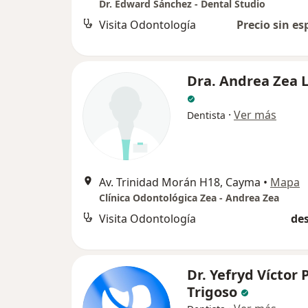
Dr. Edward Sánchez - Dental Studio
Visita Odontología
Precio sin es
Dra. Andrea Zea 
·
Ver más
Dentista
Av. Trinidad Morán H18, Cayma
•
Mapa
Clínica Odontológica Zea - Andrea Zea
Visita Odontología
des
Dr. Yefryd Víctor
Trigoso