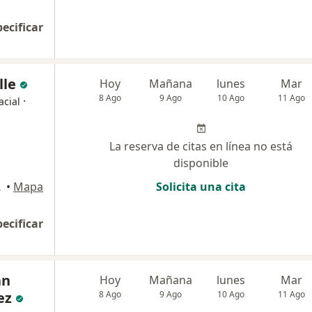
pecificar
lle
Hoy
Mañana
lunes
Mar
8 Ago
9 Ago
10 Ago
11 Ago
·
acial
La reserva de citas en línea no está
disponible
Arequipa
•
Mapa
Solicita una cita
pecificar
an
Hoy
Mañana
lunes
Mar
ez
8 Ago
9 Ago
10 Ago
11 Ago