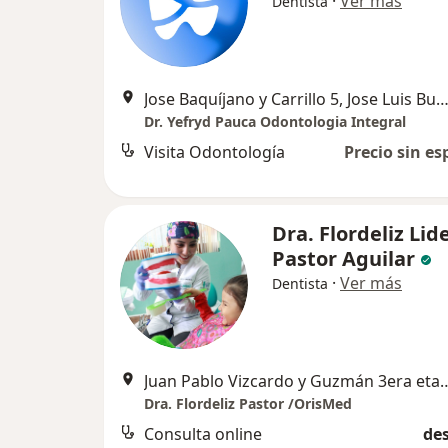
·
Ver más
Dentista
Jose Baquíjano y Carrillo 5, Jose Luis Bustamante y R
Dr. Yefryd Pauca Odontologia Integral
Visita Odontología
Precio sin es
Dra. Flordeliz Lid
Pastor Aguilar
·
Ver más
Dentista
Juan Pablo Vizcardo y Guzmán 3
Dra. Flordeliz Pastor /OrisMed
Consulta online
des