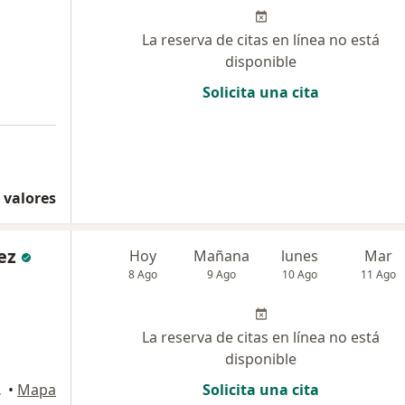
La reserva de citas en línea no está
disponible
Solicita una cita
 valores
ez
Hoy
Mañana
lunes
Mar
8 Ago
9 Ago
10 Ago
11 Ago
La reserva de citas en línea no está
disponible
, Yanahuara
•
Mapa
Solicita una cita