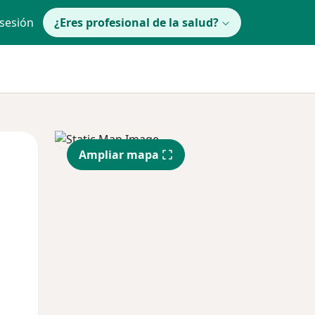
 sesión
¿Eres profesional de la salud?
Mié
Jue
Vie
Ampliar mapa
12 Ago
13 Ago
14 Ago