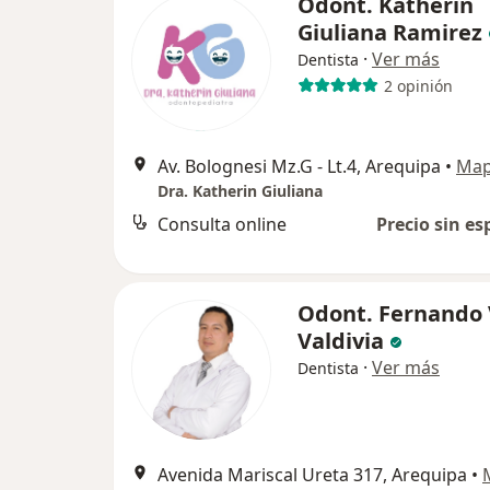
Odont. Katherin
Giuliana Ramirez
·
Ver más
Dentista
2 opinión
Av. Bolognesi Mz.G - Lt.4, Arequipa
•
Ma
Dra. Katherin Giuliana
Consulta online
Precio sin es
Odont. Fernando 
Valdivia
·
Ver más
Dentista
Avenida Mariscal Ureta 317, Arequipa
•