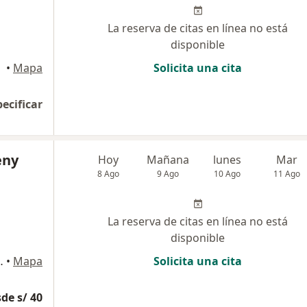
La reserva de citas en línea no está
disponible
ivero
•
Mapa
Solicita una cita
pecificar
eny
Hoy
Mañana
lunes
Mar
8 Ago
9 Ago
10 Ago
11 Ago
La reserva de citas en línea no está
disponible
era etapa, Arequipa
•
Mapa
Solicita una cita
de s/ 40