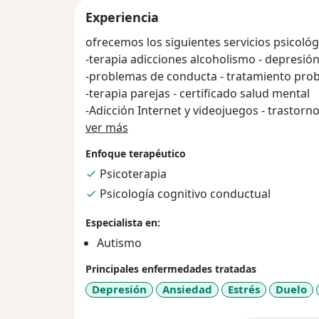
Experiencia
ofrecemos los siguientes servicios psicológ
-terapia adicciones alcoholismo - depresió
-problemas de conducta - tratamiento pro
-terapia parejas - certificado salud mental
-Adicción Internet y videojuegos - trastorno
Acerca de mí
-terapia pacientes medicados -autoestima y
ver más
-Terapia Cognitivo Conductual
Enfoque terapéutico
-Ludopatia CERTIFICADO INFORME DE SA
Psicoterapia
Psicología cognitivo conductual
Especialista en:
Autismo
Principales enfermedades tratadas
Depresión
Ansiedad
Estrés
Duelo