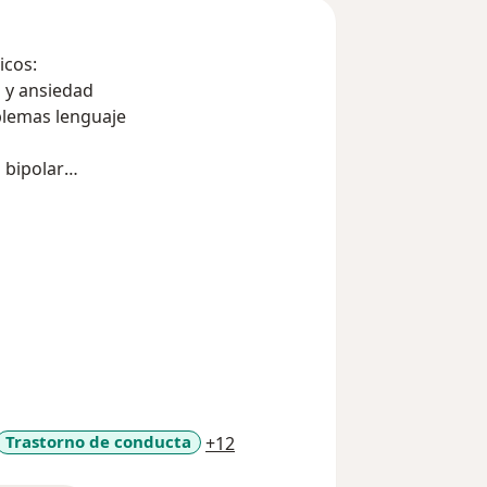
icos:
n y ansiedad
blemas lenguaje
 bipolar
 timidez
LUD MENTAL
a11y_sr_more_diseases
Trastorno de conducta
+12