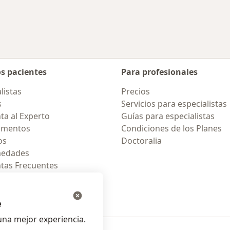
cercanos
Más en esta catego
os pacientes
Para profesionales
listas
Precios
s
Servicios para especialistas
ta al Experto
Guías para especialistas
amentos
Condiciones de los Planes
os
Doctoralia
medades
tas Frecuentes
ión para celular
e
na mejor experiencia.