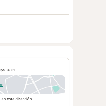
ipa
04001
ar
 abre en una nueva pestaña
e en esta dirección