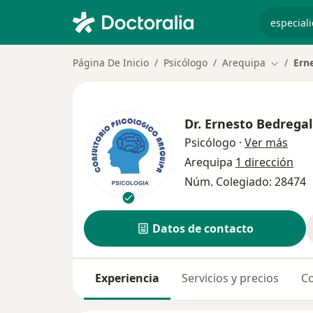
especiali
Página De Inicio
Psicólogo
Arequipa
Ern
Cambiar 
Dr.
Ernesto Bedregal
sobr
Psicólogo
·
Ver más
Arequipa
1 dirección
Núm. Colegiado: 28474
Datos de contacto
Experiencia
Servicios y precios
Co