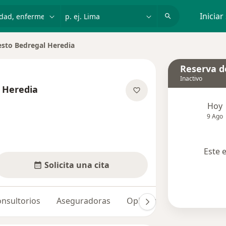
dad, enfermedad o nombre
p. ej. Lima
Iniciar
esto Bedregal Heredia
de ciudad
Reserva de
Inactivo
 Heredia
e las especializaciones
Hoy
9 Ago
Este 
Solicita una cita
nsultorios
Aseguradoras
Opiniones