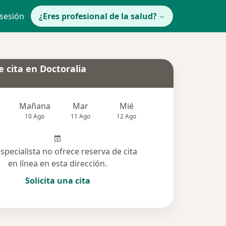
 sesión
¿Eres profesional de la salud?
 cita en Doctoralia
Mañana
Mar
Mié
Jue
Vie
10 Ago
11 Ago
12 Ago
13 Ago
14 Ag
especialista no ofrece reserva de cita
en línea en esta dirección.
Solicita una cita