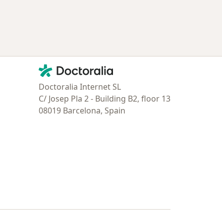
ría: Enfermedades más tratadas
Contacto
Doctoralia - Página de inicio
Doctoralia Internet SL
C/ Josep Pla 2 - Building B2, floor 13
08019 Barcelona, Spain