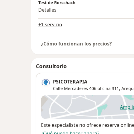
Test de Rorschach
Detalles
+1 servicio
¿Cómo funcionan los precios?
Consultorio
PSICOTERAPIA
Calle Mercaderes 406 oficina 311,
Arequ
Ampli
se
Disponibilidad
Este especialista no ofrece reserva onlin
¿Qué puedo hacer ahora?