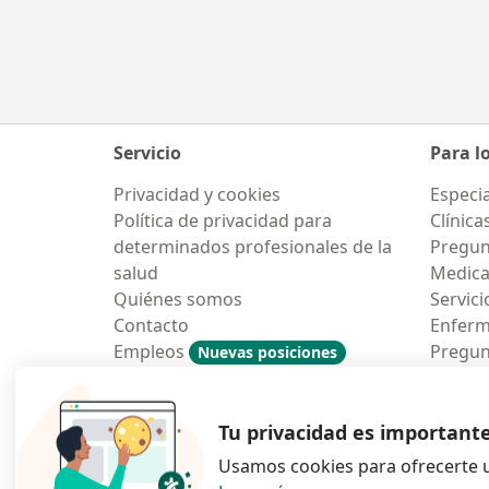
Más en esta categoría: Psicólogos 
Servicio
Para l
Privacidad y cookies
Especia
Política de privacidad para
Clínica
determinados profesionales de la
Pregun
salud
Medic
Quiénes somos
Servici
Contacto
Enfer
Empleos
Pregun
Nuevas posiciones
Condiciones Generales de
Aplicac
Contratación
Tu privacidad es important
Usamos cookies para ofrecerte u