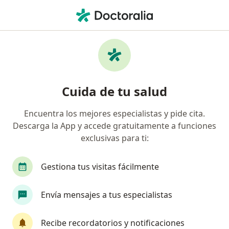
Men
Radiólogo • Arequipa, Arequipa
Filtros
Seguro
Mapa
Radiólogos en Arequipa
Cuida de tu salud
Encuentra los mejores especialistas y pide cita.
Descarga la App y accede gratuitamente a funciones
exclusivas para ti:
Gestiona tus visitas fácilmente
Dra. Claudia Caracela Zeballos
Envía mensajes a tus especialistas
Radiólogo
Dirección
Online
Recibe recordatorios y notificaciones