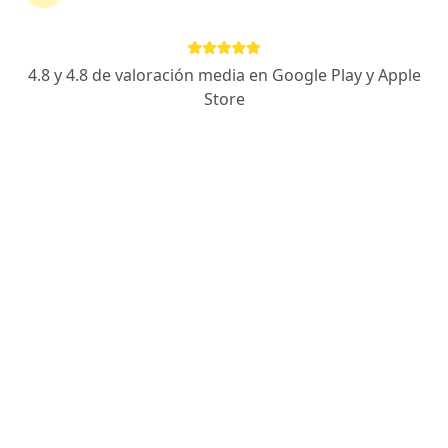
Avenida Bolognesi 1006, Arequipa
•
Mapa
Claudia Caracela Zeballos
4.8 y 4.8 de valoración media en Google Play y Apple
Este especialista no ofrece reserva de cita en línea en esta dirección.
Store
Solicita una cita
Policlínico Misti
·
Ver más
Radiología, Cardiología, Urología
Dirección 1
Dirección 2
Dirección 3