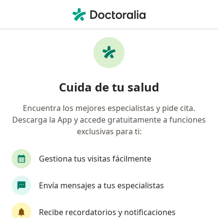
Men
¿Qué estás buscando?
Página De Inicio
Servicios
Consulta Psicológica Individual
Consulta psicológica individual -
Cuida de tu salud
Información, expertos y
Encuentra los mejores especialistas y pide cita.
preguntas frecuentes
Descarga la App y accede gratuitamente a funciones
exclusivas para ti:
Gestiona tus visitas fácilmente
Información
Envía mensajes a tus especialistas
Expertos en consulta psicológica individual
Recibe recordatorios y notificaciones