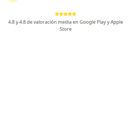
Elizabeth Diaz
4.8 y 4.8 de valoración media en Google Play y Apple
Store
Psicólogo
Lima
Agendar cita
Amado Moisés Del Aguil Saavedra
Psicólogo
San Juan de Lurigancho
Héctor Kemper
Psicólogo
Chorrillos