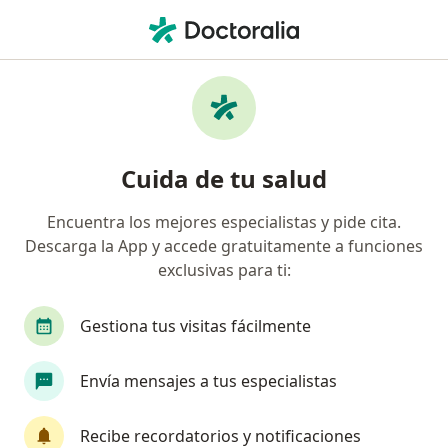
Men
Visita Psicología • Arequipa, Arequipa
Filtros
• 1
Seguro
Mapa
Especialistas en Visita Psicología Arequipa
Cuida de tu salud
Encuentra los mejores especialistas y pide cita.
¿Qué especialidad estás buscando?
Descarga la App y accede gratuitamente a funciones
Psicólogo
exclusivas para ti:
Gestiona tus visitas fácilmente
Envía mensajes a tus especialistas
Recibe recordatorios y notificaciones