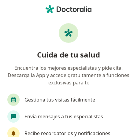
Men
Cardiólogo • Arequipa, Arequipa
Filtros
Seguro
Mapa
Cardiologos en Arequipa
Cuida de tu salud
Encuentra los mejores especialistas y pide cita.
Descarga la App y accede gratuitamente a funciones
exclusivas para ti:
Gestiona tus visitas fácilmente
Dr. Michel Butrón Calderón
Envía mensajes a tus especialistas
Cardiólogo
245 opinión
Recibe recordatorios y notificaciones