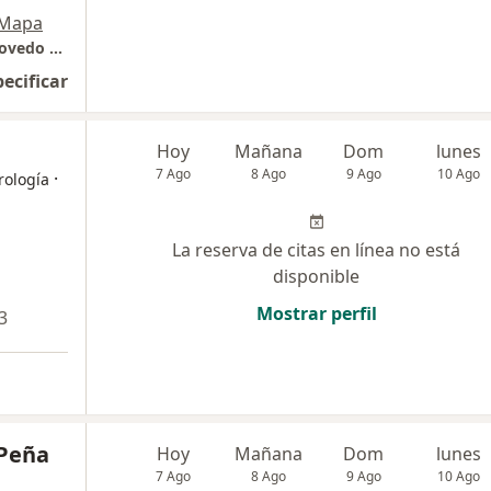
Mapa
Hospital Nacional Carlos Alberto Seguin Escovedo Essalud
pecificar
Hoy
Mañana
Dom
lunes
7 Ago
8 Ago
9 Ago
10 Ago
·
rología
La reserva de citas en línea no está
disponible
Mostrar perfil
3
 Peña
Hoy
Mañana
Dom
lunes
7 Ago
8 Ago
9 Ago
10 Ago