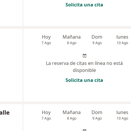
Solicita una cita
Hoy
Mañana
Dom
lunes
7 Ago
8 Ago
9 Ago
10 Ago
La reserva de citas en línea no está
disponible
Solicita una cita
alle
Hoy
Mañana
Dom
lunes
7 Ago
8 Ago
9 Ago
10 Ago