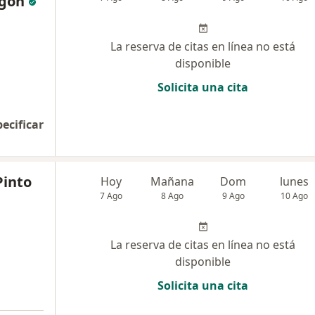
agon
La reserva de citas en línea no está
disponible
Solicita una cita
pecificar
Pinto
Hoy
Mañana
Dom
lunes
7 Ago
8 Ago
9 Ago
10 Ago
La reserva de citas en línea no está
disponible
Solicita una cita