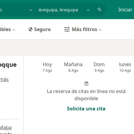
dad, enfermedad o nombre
p. ej. Lima
Iniciar
ibles
Seguro
Más filtros
hoqque
Hoy
Mañana
Dom
lunes
7 Ago
8 Ago
9 Ago
10 Ago
 más
La reserva de citas en línea no está
disponible
Solicita una cita
Mapa