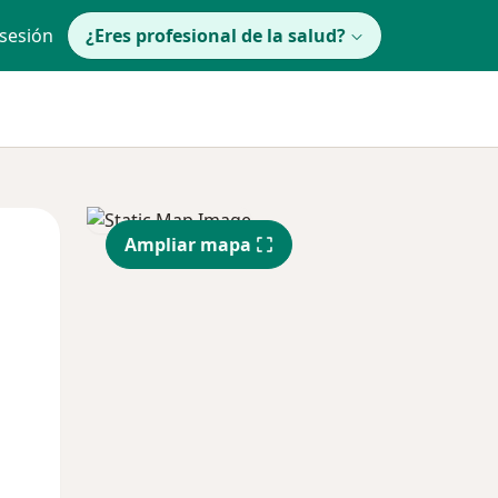
 sesión
¿Eres profesional de la salud?
Mar
Mié
Jue
Ampliar mapa
11 Ago
12 Ago
13 Ago