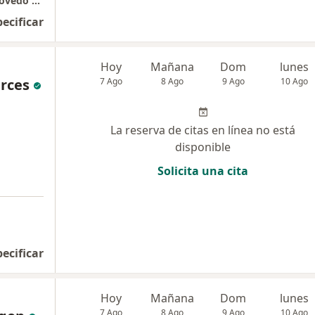
Hospital Nacional Carlos Alberto Seguin Escovedo Essalud
pecificar
Hoy
Mañana
Dom
lunes
arces
7 Ago
8 Ago
9 Ago
10 Ago
La reserva de citas en línea no está
disponible
Solicita una cita
pecificar
Hoy
Mañana
Dom
lunes
7 Ago
8 Ago
9 Ago
10 Ago