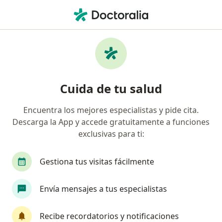
Men
Psicólogo • Urb Cercado De Lima, Lima, Lima
Filtros
Seguro
Mapa
Psicólogos en Urb Cercado De Lima, Lima
Cuida de tu salud
Encuentra los mejores especialistas y pide cita.
Descarga la App y accede gratuitamente a funciones
exclusivas para ti:
Gestiona tus visitas fácilmente
Ps María Celeste Gonzales Solís
Envía mensajes a tus especialistas
·
Ver más
Psicólogo
131 opinión
Recibe recordatorios y notificaciones