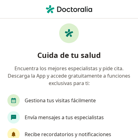
Men
Cirujano Maxilofacial
Filtros
Seguro
Mapa
Cirujanos maxilofaciales
Cuida de tu salud
Encuentra los mejores especialistas y pide cita.
Elige la ciudad en la que buscas al especialista
Descarga la App y accede gratuitamente a funciones
Lima
Jesús María
Arequipa
Miraflore
exclusivas para ti:
Gestiona tus visitas fácilmente
Envía mensajes a tus especialistas
Recibe recordatorios y notificaciones