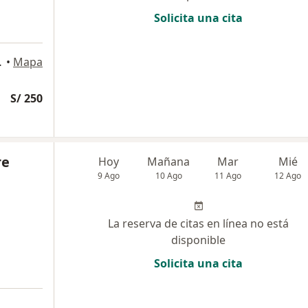
Solicita una cita
0, Barranco
•
Mapa
S/ 250
re
Hoy
Mañana
Mar
Mié
9 Ago
10 Ago
11 Ago
12 Ago
La reserva de citas en línea no está
disponible
Solicita una cita