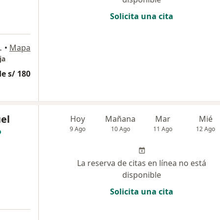
Solicita una cita
40, Miraflores
•
Mapa
ja
e s/ 180
el
Hoy
Mañana
Mar
Mié
9 Ago
10 Ago
11 Ago
12 Ago
La reserva de citas en línea no está
disponible
Solicita una cita