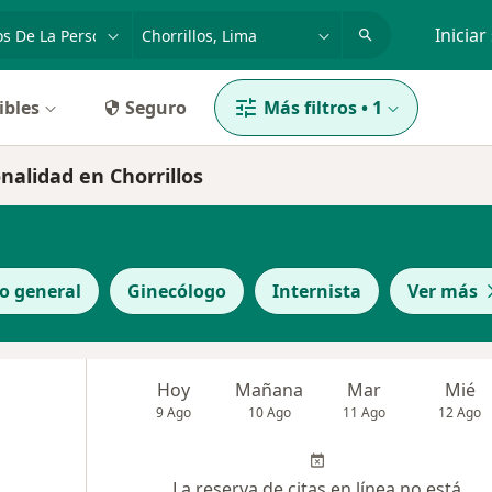
dad, enfermedad o nombre
p. ej. Lima
Iniciar
ibles
Seguro
Más filtros
•
1
nalidad en Chorrillos
o general
Ginecólogo
Internista
Ver más
Hoy
Mañana
Mar
Mié
9 Ago
10 Ago
11 Ago
12 Ago
La reserva de citas en línea no está