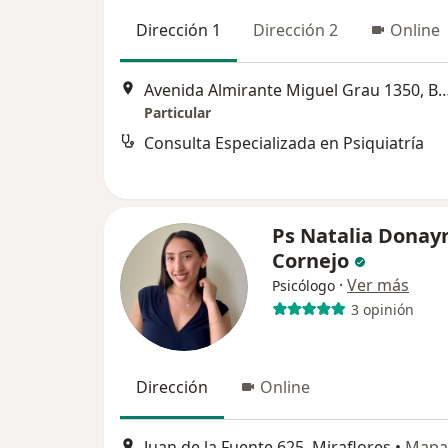
Dirección 1
Dirección 2
Online
Avenida Almirante Miguel Grau 135
Particular
Consulta Especializada en Psiquiatría
Ps Natalia Donay
Cornejo
·
Ver más
Psicólogo
3 opinión
Dirección
Online
Juan de la Fuente 625, Miraflores
•
Mapa