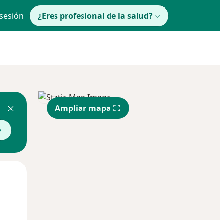
 sesión
¿Eres profesional de la salud?
Ampliar mapa
Jue
Vie
Sáb
13 Ago
14 Ago
15 Ago