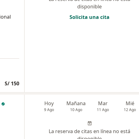
disponible
ional
Solicita una cita
S/ 150
Hoy
Mañana
Mar
Mié
9 Ago
10 Ago
11 Ago
12 Ago
La reserva de citas en línea no está
disponible