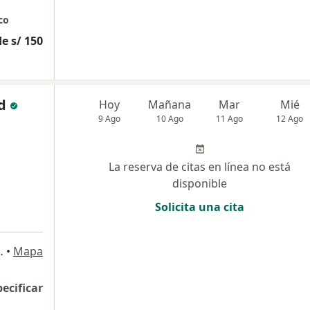
co
e s/ 150
d
Hoy
Mañana
Mar
Mié
9 Ago
10 Ago
11 Ago
12 Ago
La reserva de citas en línea no está
disponible
Solicita una cita
 511, Barranco, Barranco
•
Mapa
pecificar