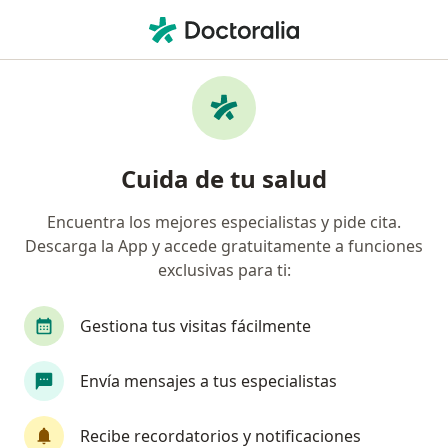
Men
Depresión Neurótica • Chorrillos, Lima
Filtros
• 1
Seguro
Mapa
Especialistas en Depresión neurótica en
Cuida de tu salud
Chorrillos
Encuentra los mejores especialistas y pide cita.
Descarga la App y accede gratuitamente a funciones
¿Qué especialidad estás buscando?
exclusivas para ti:
Psicólogo
Psiquiatra
Cirujano general
Gestiona tus visitas fácilmente
Envía mensajes a tus especialistas
Recibe recordatorios y notificaciones