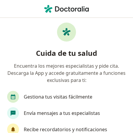
Men
Especialista En Medicina Física Y Rehabilitación
Filtros
Seguro
Mapa
Especialistas en medicina física y
Cuida de tu salud
rehabilitación
Encuentra los mejores especialistas y pide cita.
Descarga la App y accede gratuitamente a funciones
Elige la ciudad en la que buscas al especialista
exclusivas para ti:
Lima
Callao
Surco
Jesús María
A
Gestiona tus visitas fácilmente
Envía mensajes a tus especialistas
Recibe recordatorios y notificaciones