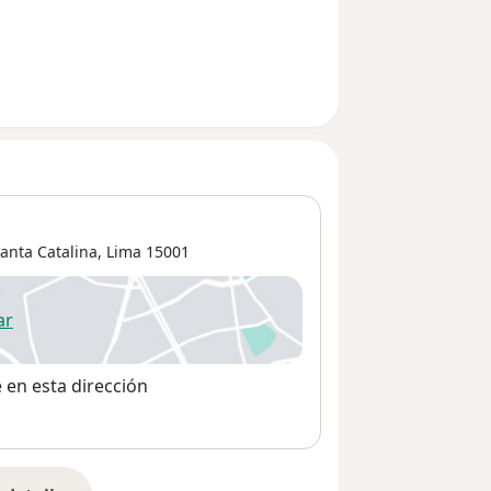
anta Catalina
,
Lima
15001
ar
 abre en una nueva pestaña
e en esta dirección