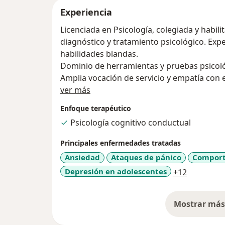
Experiencia
Licenciada en Psicología, colegiada y habilitada. Form
diagnóstico y tratamiento psicológico. Exp
habilidades blandas.
Dominio de herramientas y pruebas psicológ
Amplia vocación de servicio y empatía con el
Acerca de mí
aprendizaje y sólida formación en valores. E
ver más
Certificada en RCP por la AHA.
Enfoque terapéutico
Psicología cognitivo conductual
Principales enfermedades tratadas
Ansiedad
Ataques de pánico
Comport
a11y_sr_m
Depresión en adolescentes
+12
Mostrar más 
so