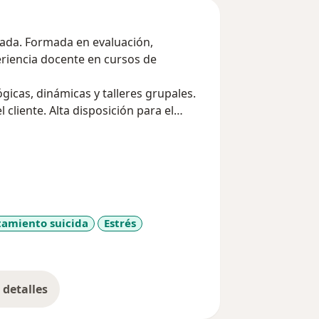
ada en evaluación,
eriencia docente en cursos de
icas, dinámicas y talleres grupales.
 cliente. Alta disposición para el
spíritu científico y sentido humanista.
amiento suicida
Estrés
ore_diseases
detalles
bre la experiencia