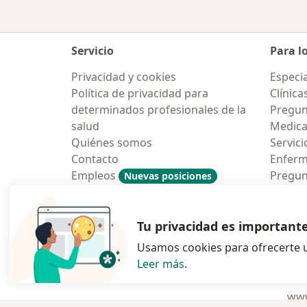
Servicio
Para l
Privacidad y cookies
Especia
Política de privacidad para
Clínica
determinados profesionales de la
Pregun
salud
Medic
Quiénes somos
Servici
Contacto
Enfer
Empleos
Pregun
Nuevas posiciones
Condiciones Generales de
Aplicac
Contratación
Tu privacidad es important
Usamos cookies para ofrecerte u
Leer más
.
se abre en una n
se abre 
s
Polska
,
Türkiye
,
España
,
www