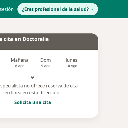
 sesión
¿Eres profesional de la salud?
 cita en Doctoralia
Mañana
Dom
lunes
Mar
Mié
8 Ago
9 Ago
10 Ago
11 Ago
12 Ag
especialista no ofrece reserva de cita
en línea en esta dirección.
Solicita una cita