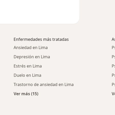
Enfermedades más tratadas
A
Ansiedad en Lima
P
Depresión en Lima
P
Estrés en Lima
P
Duelo en Lima
P
Trastorno de ansiedad en Lima
P
Ver más (15)
V
cercanos
Más en esta categoría: Enfermedades más 