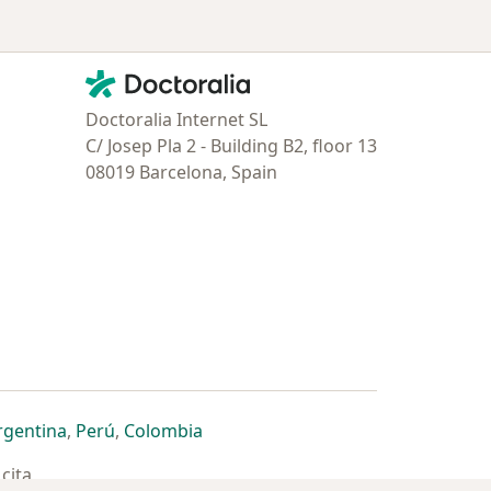
Contacto
Doctoralia - Página de inicio
Doctoralia Internet SL
C/ Josep Pla 2 - Building B2, floor 13
08019 Barcelona, Spain
estaña
 nueva pestaña
n una nueva pestaña
 abre en una nueva pestaña
se abre en una nueva pestaña
se abre en una nueva pestaña
se abre en una nueva pestaña
rgentina
,
Perú
,
Colombia
cita