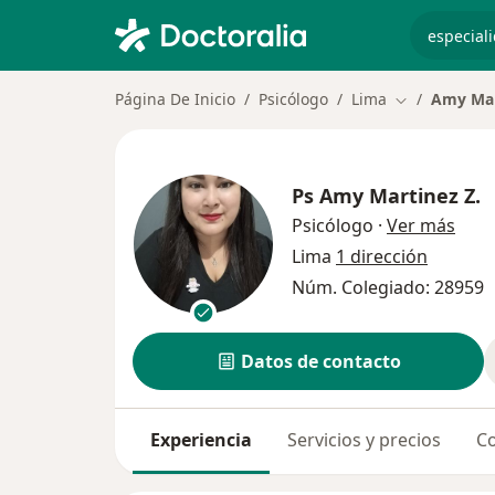
especiali
Página De Inicio
Psicólogo
Lima
Amy Mar
Cambiar de c
Ps
Amy Martinez Z.
sobr
Psicólogo
·
Ver más
Lima
1 dirección
Núm. Colegiado: 28959
Datos de contacto
Experiencia
Servicios y precios
Co