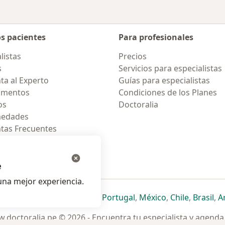
os pacientes
Para profesionales
listas
Precios
s
Servicios para especialistas
ta al Experto
Guías para especialistas
amentos
Condiciones de los Planes
os
Doctoralia
medades
tas Frecuentes
ión para celular
e
na mejor experiencia.
ueva pestaña
en una nueva pestaña
e abre en una nueva pestaña
se abre en una nueva pestaña
se abre en una nueva pestaña
se abre en una nueva pestaña
se abre en una nueva p
se abre en una
se abre e
se
Italia
,
Deutschland
,
Česko
,
Portugal
,
México
,
Chile
,
Brasil
,
A
.doctoralia.pe © 2026 - Encuentra tu especialista y agenda 