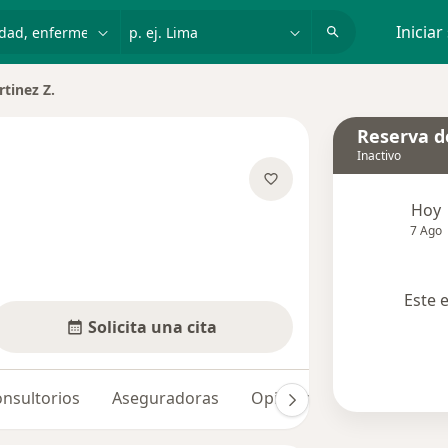
dad, enfermedad o nombre
p. ej. Lima
Iniciar
tinez Z.
iudad
Reserva de
Inactivo
e las especializaciones
Hoy
7 Ago
Este 
Solicita una cita
nsultorios
Aseguradoras
Opiniones