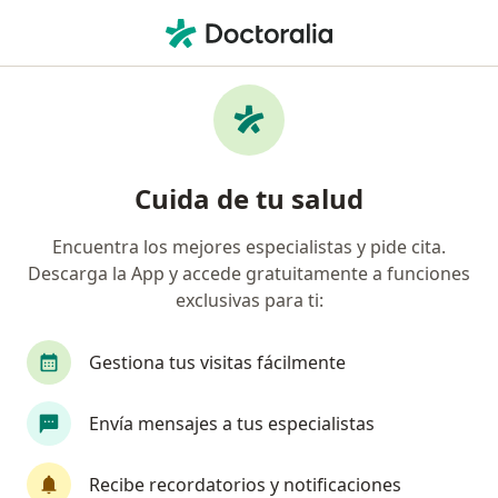
Men
Psicólogo • Urb Orbea, Lima, Lima
Filtros
Seguro
Mapa
Psicólogos en Urb Orbea, Lima
Cuida de tu salud
Encuentra los mejores especialistas y pide cita.
Descarga la App y accede gratuitamente a funciones
exclusivas para ti:
Gestiona tus visitas fácilmente
Ps María Celeste Gonzales Solís
Envía mensajes a tus especialistas
·
Ver más
Psicólogo
131 opinión
Recibe recordatorios y notificaciones