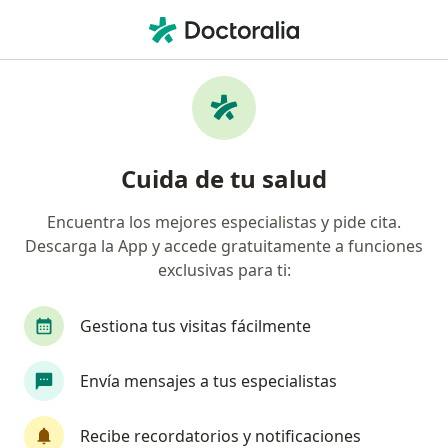
Men
Psicólogo • Lima, Lima
Filtros
Seguro:
SIS
Mapa
Psicólogos recomendados de SIS en Lima
Cuida de tu salud
Encuentra los mejores especialistas y pide cita.
Descarga la App y accede gratuitamente a funciones
exclusivas para ti:
Gestiona tus visitas fácilmente
Ps Alejandra Gabriela Gamarra Rodriguez
Envía mensajes a tus especialistas
·
Ver más
Psicólogo
Recibe recordatorios y notificaciones
29 opinión