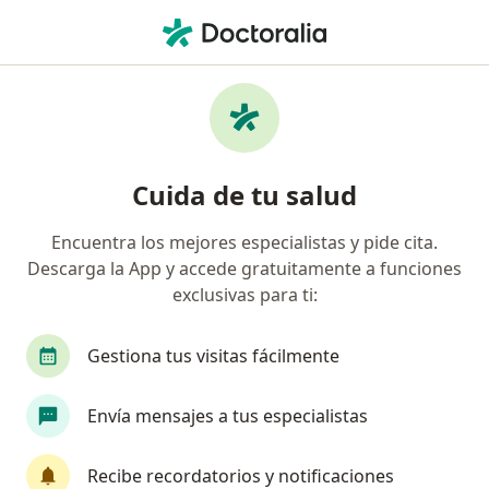
Men
Estrés • Los Olivos, Lima
Filtros
• 1
Seguro
Mapa
Especialistas en Estrés en Los Olivos
Cuida de tu salud
Encuentra los mejores especialistas y pide cita.
¿Qué especialidad estás buscando?
Descarga la App y accede gratuitamente a funciones
Psicólogo
exclusivas para ti:
Gestiona tus visitas fácilmente
Envía mensajes a tus especialistas
Recibe recordatorios y notificaciones