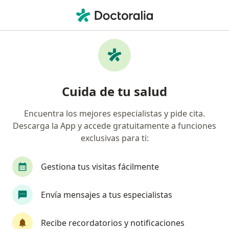
Men
Estrés • San Martín de Porres, Lima
Filtros
• 1
Seguro
Mapa
Especialistas en Estrés en San Martín de
Cuida de tu salud
Porres
Encuentra los mejores especialistas y pide cita.
Descarga la App y accede gratuitamente a funciones
¿Qué especialidad estás buscando?
exclusivas para ti:
Psicólogo
Gestiona tus visitas fácilmente
Envía mensajes a tus especialistas
Recibe recordatorios y notificaciones