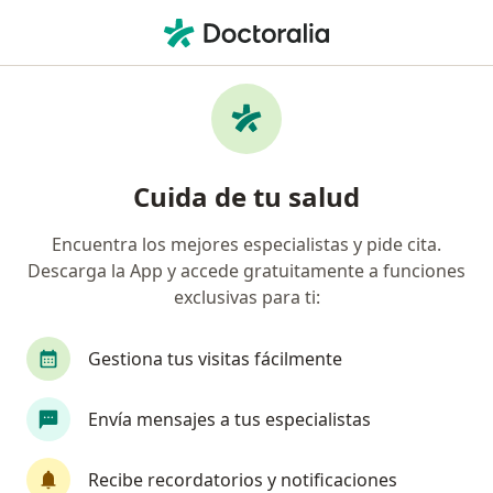
Men
Insuficiencia Cardiaca • Surco, Lima
Filtros
• 1
Seguro
Mapa
Especialistas en Insuficiencia cardiaca en
Cuida de tu salud
Surco
Encuentra los mejores especialistas y pide cita.
Descarga la App y accede gratuitamente a funciones
¿Qué especialidad estás buscando?
exclusivas para ti:
Cardiólogo
Cirujano cardiovascular y torácico
Gestiona tus visitas fácilmente
Envía mensajes a tus especialistas
Recibe recordatorios y notificaciones