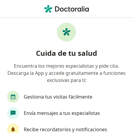
Men
Estrés • Callao, Callao
Filtros
• 1
Mapa
Especialistas en Estrés en Callao
Cuida de tu salud
Encuentra los mejores especialistas y pide cita.
¿Qué especialidad estás buscando?
Descarga la App y accede gratuitamente a funciones
Psicólogo
exclusivas para ti:
Gestiona tus visitas fácilmente
Envía mensajes a tus especialistas
Recibe recordatorios y notificaciones