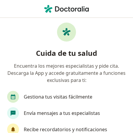
Men
Estrés • San Juan de Lurigancho, Lima
Filtros
• 1
Seguro
Mapa
Especialistas en Estrés en San Juan de
Cuida de tu salud
Lurigancho
Encuentra los mejores especialistas y pide cita.
Descarga la App y accede gratuitamente a funciones
¿Qué especialidad estás buscando?
exclusivas para ti:
Psicólogo
Cardiólogo
Terapeuta complem
Gestiona tus visitas fácilmente
Envía mensajes a tus especialistas
Recibe recordatorios y notificaciones