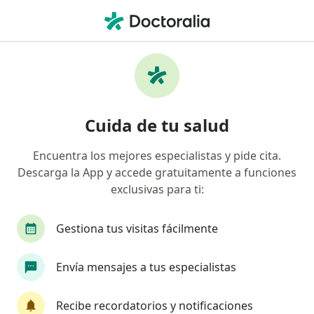
Men
Estenosis Valvular • Surco, Lima
Filtros
• 1
Seguro
Mapa
Especialistas en Estenosis valvular en Surco
Cuida de tu salud
Encuentra los mejores especialistas y pide cita.
¿Qué especialidad estás buscando?
Descarga la App y accede gratuitamente a funciones
Cardiólogo
Pediatra
Cirujano cardiovascu
exclusivas para ti:
Gestiona tus visitas fácilmente
Envía mensajes a tus especialistas
Recibe recordatorios y notificaciones