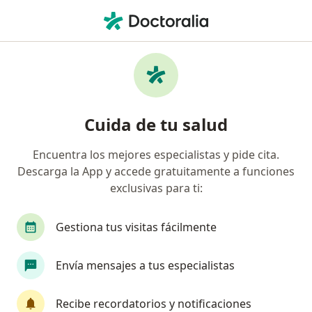
Men
Orientación Y Consejeria De Pareja • San Borja, Lima
Filtros
• 1
Seguro
Mapa
Especialistas en Orientación y consejeria de
Cuida de tu salud
pareja San Borja
Encuentra los mejores especialistas y pide cita.
Descarga la App y accede gratuitamente a funciones
¿Qué especialidad estás buscando?
exclusivas para ti:
Psicólogo
Gestiona tus visitas fácilmente
Envía mensajes a tus especialistas
Recibe recordatorios y notificaciones