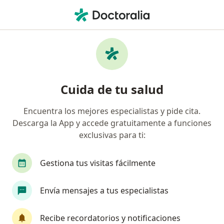
Men
Tratamiento Para Ansiedad • San Borja, Lima
Filtros
• 1
Seguro
Mapa
Especialistas en Tratamiento para ansiedad
Cuida de tu salud
San Borja
Encuentra los mejores especialistas y pide cita.
Descarga la App y accede gratuitamente a funciones
¿Qué especialidad estás buscando?
exclusivas para ti:
Psicólogo
Gestiona tus visitas fácilmente
Envía mensajes a tus especialistas
Recibe recordatorios y notificaciones