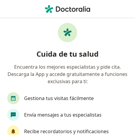
Men
Cirujano Plástico • San Borja, Lima
Filtros
Seguro
Mapa
Cirujanos plásticos en San Borja
Cuida de tu salud
Encuentra los mejores especialistas y pide cita.
Descarga la App y accede gratuitamente a funciones
exclusivas para ti:
Gestiona tus visitas fácilmente
Dr. Roberto Alexander Rodriguez Zuñiga
Envía mensajes a tus especialistas
Cirujano plástico, Internista
Recibe recordatorios y notificaciones
152 opinión