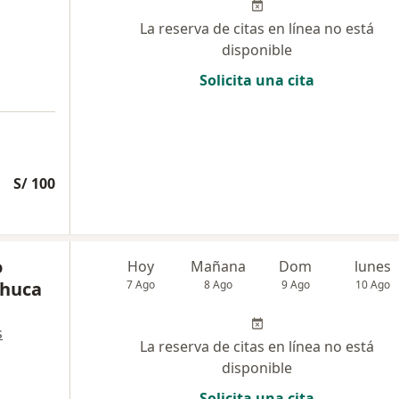
La reserva de citas en línea no está
disponible
Solicita una cita
S/ 100
o
Hoy
Mañana
Dom
lunes
chuca
7 Ago
8 Ago
9 Ago
10 Ago
s
La reserva de citas en línea no está
disponible
Solicita una cita