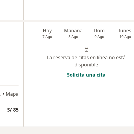
Hoy
Mañana
Dom
lunes
7 Ago
8 Ago
9 Ago
10 Ago
La reserva de citas en línea no está
disponible
Solicita una cita
Miraflores
•
Mapa
S/ 85