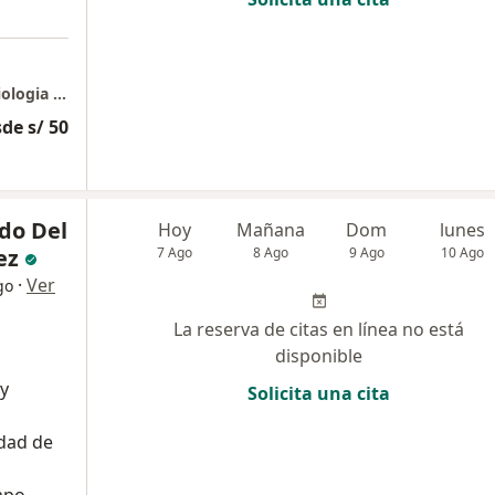
Instituto Peruano de Hemodinamica y Cardiologia Intervencionista IPHCI
de s/ 50
do Del
Hoy
Mañana
Dom
lunes
ez
7 Ago
8 Ago
9 Ago
10 Ago
·
Ver
go
La reserva de citas en línea no está
disponible
 y
Solicita una cita
dad de