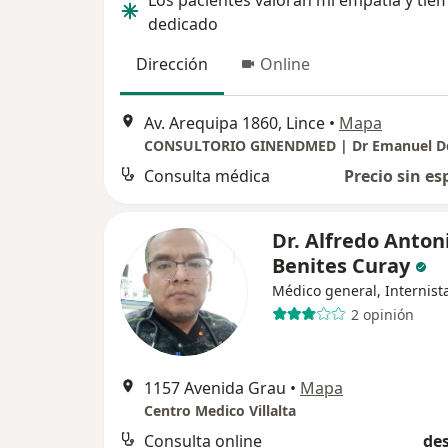
Los pacientes valoran mi empatía y tie
dedicado
Dirección
Online
Av. Arequipa 1860, Lince
•
Mapa
Consulta médica
Precio sin es
Dr. Alfredo Anton
Benites Curay
Médico general, Internist
2 opinión
1157 Avenida Grau
•
Mapa
Centro Medico Villalta
Consulta online
des