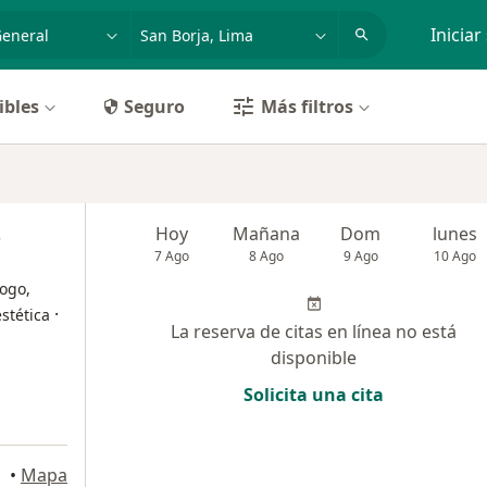
dad, enfermedad o nombre
p. ej. Lima
Iniciar
ibles
Seguro
Más filtros
s
Hoy
Mañana
Dom
lunes
7 Ago
8 Ago
9 Ago
10 Ago
ogo,
·
stética
La reserva de citas en línea no está
disponible
Solicita una cita
lores
•
Mapa