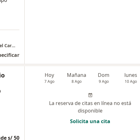
mpo
CONSULTORIO GINENDMED | Dr Emanuel Del Carmen
pecificar
io
Hoy
Mañana
Dom
lunes
7 Ago
8 Ago
9 Ago
10 Ago
a
La reserva de citas en línea no está
disponible
Solicita una cita
de s/ 50