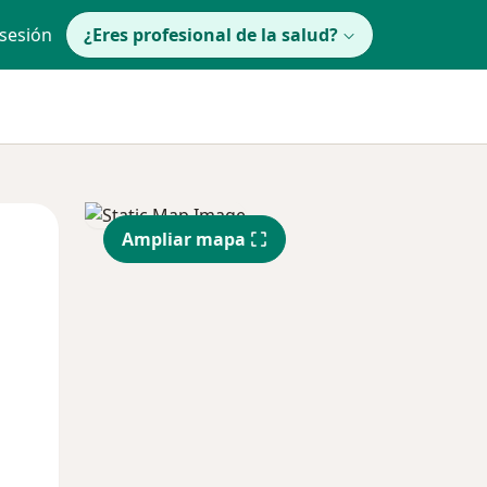
 sesión
¿Eres profesional de la salud?
Mar
Mié
Jue
Ampliar mapa
11 Ago
12 Ago
13 Ago