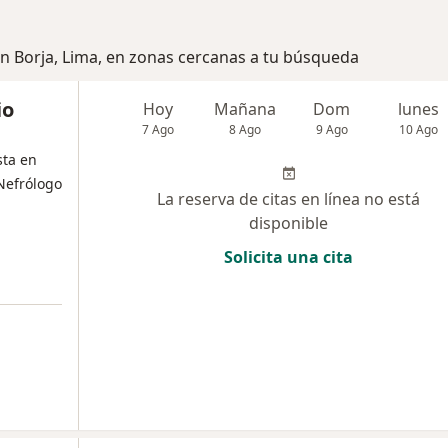
an Borja, Lima, en zonas cercanas a tu búsqueda
io
Hoy
Mañana
Dom
lunes
7 Ago
8 Ago
9 Ago
10 Ago
sta en
Nefrólogo
La reserva de citas en línea no está
disponible
Solicita una cita