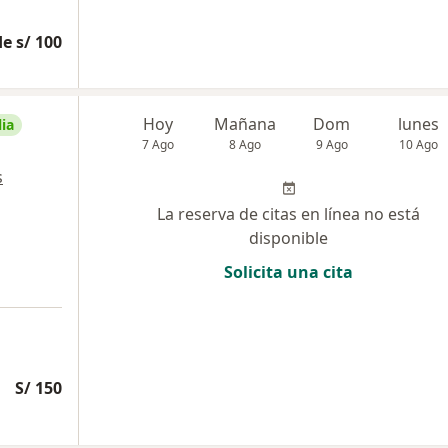
e s/ 100
Hoy
Mañana
Dom
lunes
ia
7 Ago
8 Ago
9 Ago
10 Ago
s
La reserva de citas en línea no está
disponible
Solicita una cita
S/ 150