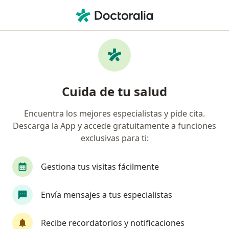
Men
Internista • San Borja, Lima
Filtros
Seguro
Mapa
Internistas en San Borja
Cuida de tu salud
Encuentra los mejores especialistas y pide cita.
Descarga la App y accede gratuitamente a funciones
exclusivas para ti:
Gestiona tus visitas fácilmente
Dr. Marco Antonio García
Envía mensajes a tus especialistas
Internista
107 opinión
Recibe recordatorios y notificaciones