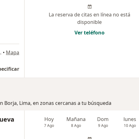
La reserva de citas en línea no está
disponible
Ver teléfono
 140, San Borja
•
Mapa
pecificar
an Borja, Lima, en zonas cercanas a tu búsqueda
nueva
Hoy
Mañana
Dom
lunes
7 Ago
8 Ago
9 Ago
10 Ago