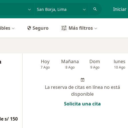
dad, enfermedad o nombre
p. ej. Lima
Iniciar
ibles
Seguro
Más filtros
a
Hoy
Mañana
Dom
lunes
7 Ago
8 Ago
9 Ago
10 Ago
La reserva de citas en línea no está
disponible
Solicita una cita
e s/ 150