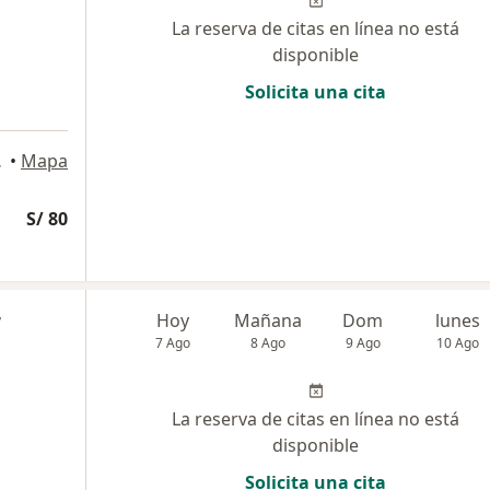
La reserva de citas en línea no está
disponible
Solicita una cita
 Vitarte
•
Mapa
S/ 80
r
Hoy
Mañana
Dom
lunes
7 Ago
8 Ago
9 Ago
10 Ago
La reserva de citas en línea no está
disponible
Solicita una cita