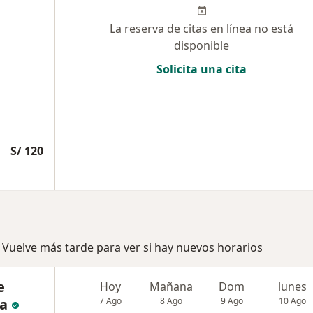
La reserva de citas en línea no está
disponible
Solicita una cita
S/ 120
 Vuelve más tarde para ver si hay nuevos horarios
e
Hoy
Mañana
Dom
lunes
da
7 Ago
8 Ago
9 Ago
10 Ago