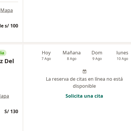
Mapa
e s/ 100
Hoy
Mañana
Dom
lunes
ia
7 Ago
8 Ago
9 Ago
10 Ago
z Del
La reserva de citas en línea no está
disponible
apa
Solicita una cita
S/ 130