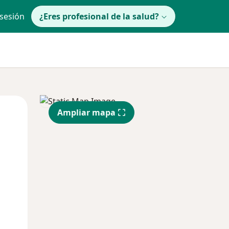
 sesión
¿Eres profesional de la salud?
Mar
Mié
Jue
Ampliar mapa
11 Ago
12 Ago
13 Ago