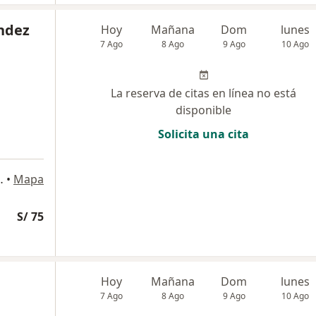
andez
Hoy
Mañana
Dom
lunes
7 Ago
8 Ago
9 Ago
10 Ago
La reserva de citas en línea no está
disponible
Solicita una cita
ón 615, Jesús María
•
Mapa
S/ 75
Hoy
Mañana
Dom
lunes
7 Ago
8 Ago
9 Ago
10 Ago