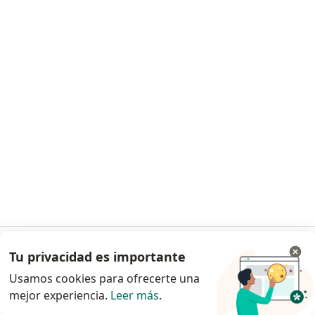
Dra. Ines Caro Kahn
·
Ver más
Pediatra
98 opinión
Consulta online
S/ 150
Este especialista no ofrece reserva de cita en línea en esta dirección.
Solicita una cita
Tu privacidad es importante
Ir a la app
Usamos cookies para ofrecerte una
mejor experiencia.
Leer más
.
Continuar en el navegador