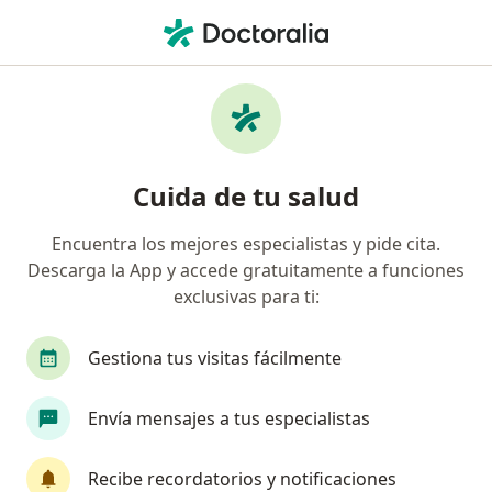
Men
Pediatra • Bellavista, Callao
Filtros
Seguro
Mapa
Pediatras en Bellavista
Cuida de tu salud
Encuentra los mejores especialistas y pide cita.
Descarga la App y accede gratuitamente a funciones
exclusivas para ti:
Gestiona tus visitas fácilmente
Dr. Alonso Alberoni Santos Zeta
Envía mensajes a tus especialistas
Pediatra
23 opinión
Recibe recordatorios y notificaciones