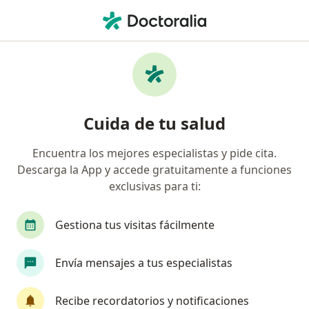
Men
Pediatra • La Victoria, Lima
Filtros
Seguro
Mapa
Pediatras en La Victoria
Cuida de tu salud
Encuentra los mejores especialistas y pide cita.
Descarga la App y accede gratuitamente a funciones
exclusivas para ti:
Gestiona tus visitas fácilmente
Dr. Christian Valdivia Rimachi
Envía mensajes a tus especialistas
·
Ver más
Pediatra, Neumólogo pediátrico
49 opinión
Recibe recordatorios y notificaciones