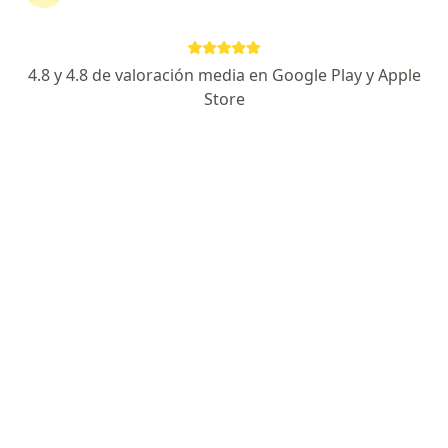
Av. Javier Prado Este 2801 - Consultorio A-102, San Borja
•
Mapa
Consultorio de Neumología pediátrica
Consulta online
desde s/ 120
4.8 y 4.8 de valoración media en Google Play y Apple
Este especialista no ofrece reserva de cita en línea en esta dirección.
Store
Solicita una cita
Dra. Raquel Delgado Valdez
·
Ver más
Pediatra
97 opinión