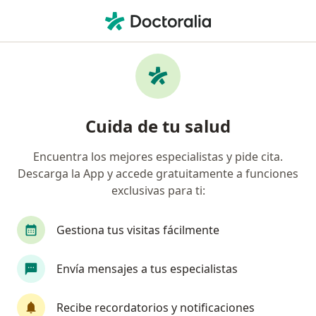
Men
Pediatra • Lince, Lima
Filtros
Seguro
Mapa
Pediatras en Lince
Cuida de tu salud
Encuentra los mejores especialistas y pide cita.
Descarga la App y accede gratuitamente a funciones
exclusivas para ti:
Gestiona tus visitas fácilmente
Dr. Christian Valdivia Rimachi
Envía mensajes a tus especialistas
·
Ver más
Pediatra, Neumólogo pediátrico
49 opinión
Recibe recordatorios y notificaciones