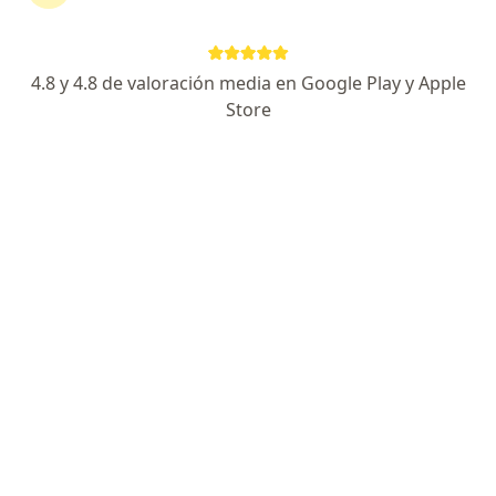
Jirón Garcilaso de la Vega 1737, Lima
•
Mapa
Consultorio de Neumología Pediátrica
Visita Pediatría
S/ 160
4.8 y 4.8 de valoración media en Google Play y Apple
Este especialista no ofrece reserva de cita en línea en esta dirección.
Store
Solicita una cita
Dr. Ricardo Muñoz Leon
·
Ver más
Pediatra, Neumólogo pediátrico
274 opinión