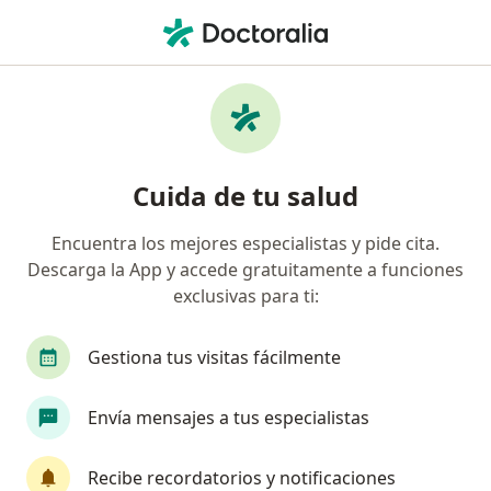
Men
Enfermedades De La Nariz • San Martín de Porres, Lima
Filtros
• 1
Seguro
Mapa
Especialistas en Enfermedades de la nariz
Cuida de tu salud
en San Martín de Porres
Encuentra los mejores especialistas y pide cita.
Descarga la App y accede gratuitamente a funciones
¿Qué especialidad estás buscando?
exclusivas para ti:
Otorrino
Pediatra
Cirujano pediátrico
Gestiona tus visitas fácilmente
Envía mensajes a tus especialistas
Recibe recordatorios y notificaciones