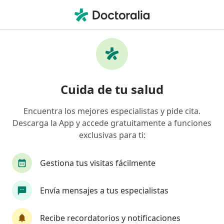
Men
Reflujo Gastroesofágico • San Martín de Porres, Lima
Filtros
• 1
Seguro
Mapa
Especialistas en Reflujo Gastroesofágico en
Cuida de tu salud
San Martín de Porres
Encuentra los mejores especialistas y pide cita.
Descarga la App y accede gratuitamente a funciones
¿Qué especialidad estás buscando?
exclusivas para ti:
Gastroenterólogo
Pediatra
Especialista 
Gestiona tus visitas fácilmente
Envía mensajes a tus especialistas
Recibe recordatorios y notificaciones