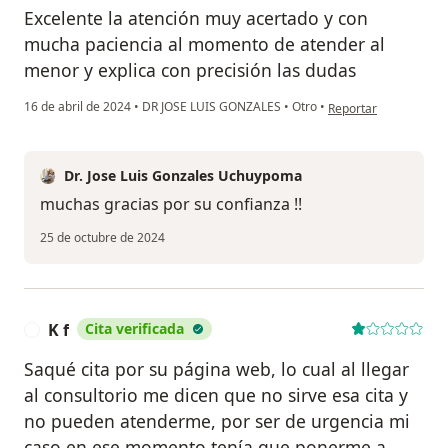
Excelente la atención muy acertado y con
mucha paciencia al momento de atender al
menor y explica con precisión las dudas
en opinión del usuari
16 de abril de 2024
•
DR JOSE LUIS GONZALES
•
Otro
•
Reportar
Dr. Jose Luis Gonzales Uchuypoma
muchas gracias por su confianza !!
25 de octubre de 2024
K f
Cita verificada
K
Saqué cita por su página web, lo cual al llegar
al consultorio me dicen que no sirve esa cita y
no pueden atenderme, por ser de urgencia mi
caso en ese momento tenía que ponerme a