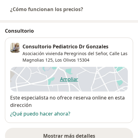
¿Cómo funcionan los precios?
Consultorio
Consultorio Pediatrico Dr Gonzales
Asociación vivienda Peregrinos del Señor, Calle Las
Magnolias 125,
Los Olivos
15304
Ampliar
se abre en una nueva pestañ
Disponibilidad
Este especialista no ofrece reserva online en esta
dirección
¿Qué puedo hacer ahora?
Mostrar más detalles