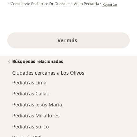
en opinión del usuar
•
Consultorio Pediatrico Dr Gonzales
•
Visita Pediatría
•
Reportar
Ver más
opiniones anteriores
Búsquedas relacionadas
Ciudades cercanas a Los Olivos
Pediatras Lima
Pediatras Callao
Pediatras Jesús María
Pediatras Miraflores
Pediatras Surco