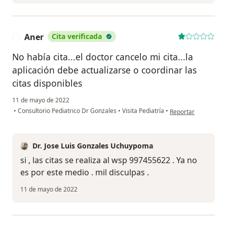
Aner
Cita verificada
A
No había cita...el doctor cancelo mi cita...la
aplicación debe actualizarse o coordinar las
citas disponibles
11 de mayo de 2022
en opinión del usuar
•
Consultorio Pediatrico Dr Gonzales
•
Visita Pediatría
•
Reportar
Dr. Jose Luis Gonzales Uchuypoma
si , las citas se realiza al wsp 997455622 . Ya no
es por este medio . mil disculpas .
11 de mayo de 2022