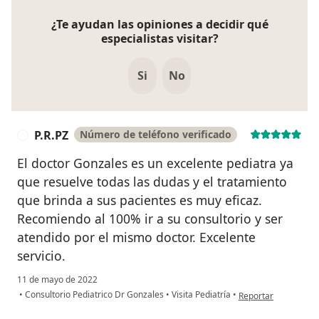
¿Te ayudan las opiniones a decidir qué
especialistas visitar?
Si
No
P.R.PZ
Número de teléfono verificado
P
El doctor Gonzales es un excelente pediatra ya
que resuelve todas las dudas y el tratamiento
que brinda a sus pacientes es muy eficaz.
Recomiendo al 100% ir a su consultorio y ser
atendido por el mismo doctor. Excelente
servicio.
11 de mayo de 2022
en opinión del usuar
•
Consultorio Pediatrico Dr Gonzales
•
Visita Pediatría
•
Reportar