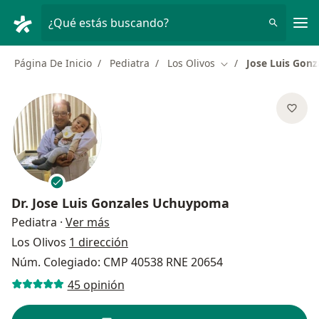
Men
¿Qué estás buscando?
Página De Inicio
Pediatra
Los Olivos
Jose Luis Gon
Cambiar de ciudad
Dr.
Jose Luis Gonzales Uchuypoma
sobre las especializaciones
Pediatra
·
Ver más
Los Olivos
1 dirección
Núm. Colegiado: CMP 40538 RNE 20654
45 opinión