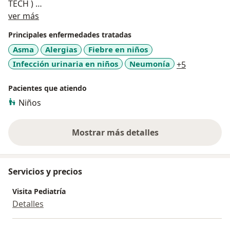
TECH )
Acerca de mí
C.- Maestria Alergologia Pediatrica ( Universidad
ver más
TECNOLOGICA - TECH )
Principales enfermedades tratadas
Asma
Alergias
Fiebre en niños
a11y_sr_mo
Infección urinaria en niños
Neumonía
+5
Pacientes que atiendo
Niños
Mostrar más detalles
sobre la experiencia
Servicios y precios
Visita Pediatría
Detalles