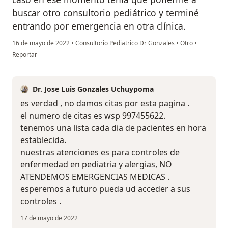
buscar otro consultorio pediátrico y terminé
entrando por emergencia en otra clínica.
16 de mayo de 2022
•
Consultorio Pediatrico Dr Gonzales
•
Otro
•
en opinión del usuario K f
Reportar
Dr. Jose Luis Gonzales Uchuypoma
es verdad , no damos citas por esta pagina .
el numero de citas es wsp 997455622.
tenemos una lista cada dia de pacientes en hora
establecida.
nuestras atenciones es para controles de
enfermedad en pediatria y alergias, NO
ATENDEMOS EMERGENCIAS MEDICAS .
esperemos a futuro pueda ud acceder a sus
controles .
17 de mayo de 2022