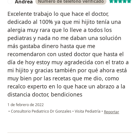
Andrea
Número de teléfono verificado
A
Excelente trabajo lo que hace el doctor,
dedicado al 100% ya que mi hijito tenía una
alergia muy rara que lo lleve a todos los
pediatras y nada no me daban una solución
más gastaba dinero hasta que me
recomendaron con usted doctor que hasta el
día de hoy estoy muy agradecida con el trato a
mi hijito y gracias también por qué ahora está
muy bien por las recetas que me dio, como
recalco experto en lo que hace un abrazo a la
distancia doctor, bendiciones
1 de febrero de 2022
en opinión del usua
•
Consultorio Pediatrico Dr Gonzales
•
Visita Pediatría
•
Reportar