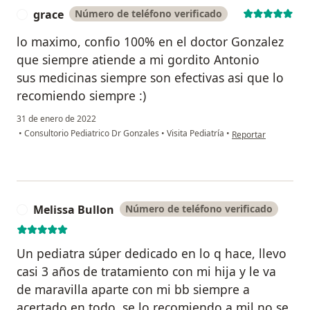
grace
Número de teléfono verificado
G
lo maximo, confio 100% en el doctor Gonzalez
que siempre atiende a mi gordito Antonio
sus medicinas siempre son efectivas asi que lo
recomiendo siempre :)
31 de enero de 2022
en opinión del usuar
•
Consultorio Pediatrico Dr Gonzales
•
Visita Pediatría
•
Reportar
Melissa Bullon
Número de teléfono verificado
M
Un pediatra súper dedicado en lo q hace, llevo
casi 3 años de tratamiento con mi hija y le va
de maravilla aparte con mi bb siempre a
acertado en todo ,se lo recomiendo a mil no se