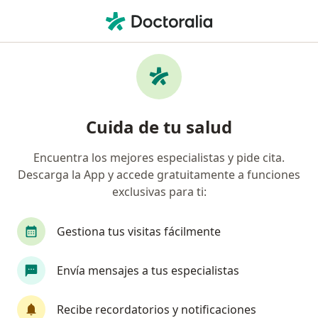
Men
Pediatra • Miraflores, Lima
Filtros
Seguro
Mapa
Pediatras en Miraflores
Cuida de tu salud
Encuentra los mejores especialistas y pide cita.
Descarga la App y accede gratuitamente a funciones
exclusivas para ti:
Gestiona tus visitas fácilmente
Dra. Jessica C. Ortiz Medina
Envía mensajes a tus especialistas
·
Ver más
Pediatra
34 opinión
Recibe recordatorios y notificaciones