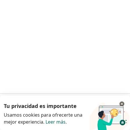
Dr. Ricardo Muñoz Leon
·
Ver más
Pediatra, Neumólogo pediátrico
274 opinión
Consulta online
S/ 80
Este especialista no ofrece reserva de cita en línea en esta dirección.
Solicita una cita
Tu privacidad es importante
Ir a la app
Usamos cookies para ofrecerte una
mejor experiencia.
Leer más
.
Continuar en el navegador