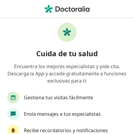
Men
Fiebre En Niños • San Martín de Porres, Lima
Filtros
• 1
Seguro
Mapa
Especialistas en Fiebre en niños en San
Cuida de tu salud
Martín de Porres
Encuentra los mejores especialistas y pide cita.
Descarga la App y accede gratuitamente a funciones
¿Qué especialidad estás buscando?
exclusivas para ti:
Pediatra
Dermatólogo
Patólogo
Anes
Gestiona tus visitas fácilmente
Envía mensajes a tus especialistas
Recibe recordatorios y notificaciones