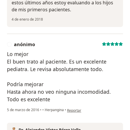
estos últimos años estoy evaluando a los hijos
de mis primeros pacientes.
4 de enero de 2018
anónimo
A
Lo mejor
El buen trato al paciente. Es un excelente
pediatra. Le revisa absolutamente todo.
Podría mejorar
Hasta ahora no veo ninguna incomodidad.
Todo es excelente
en opinión del usuario anónimo
5 de marzo de 2016
•
•
Herpangina
•
Reportar
Dr. Alejandro Víctor Pérez Valle