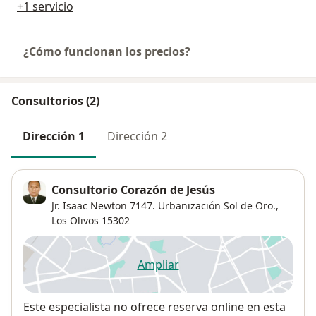
+1 servicio
¿Cómo funcionan los precios?
Consultorios (2)
Dirección 1
Dirección 2
Consultorio Corazón de Jesús
Jr. Isaac Newton 7147. Urbanización Sol de Oro.,
Los Olivos
15302
Ampliar
se abre en una nueva pestañ
Disponibilidad
Este especialista no ofrece reserva online en esta