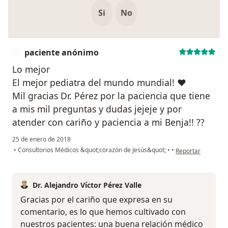
Si
No
paciente anónimo
P
Lo mejor
El mejor pediatra del mundo mundial! ❤️
Mil gracias Dr. Pérez por la paciencia que tiene
a mis mil preguntas y dudas jejeje y por
atender con cariño y paciencia a mi Benja!! ??
25 de enero de 2018
en opinión del us
•
Consultorios Médicos &quot;corazón de Jesús&quot;
•
•
Reportar
Dr. Alejandro Víctor Pérez Valle
Gracias por el cariño que expresa en su
comentario, es lo que hemos cultivado con
nuestros pacientes: una buena relación médico