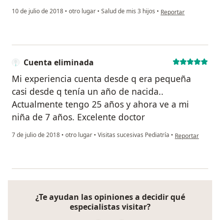
en opinión del usuari
10 de julio de 2018
•
otro lugar
•
Salud de mis 3 hijos
•
Reportar
Cuenta eliminada
Mi experiencia cuenta desde q era pequeña
casi desde q tenía un año de nacida..
Actualmente tengo 25 años y ahora ve a mi
niña de 7 años. Excelente doctor
en opinión del u
7 de julio de 2018
•
otro lugar
•
Visitas sucesivas Pediatría
•
Reportar
¿Te ayudan las opiniones a decidir qué
especialistas visitar?