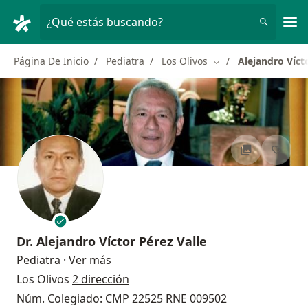
Men
¿Qué estás buscando?
Página De Inicio
Pediatra
Los Olivos
Alejandro Víct
Cambiar de ciudad
Dr.
Alejandro Víctor Pérez Valle
sobre las especializaciones
Pediatra
·
Ver más
Los Olivos
2 dirección
Núm. Colegiado: CMP 22525 RNE 009502