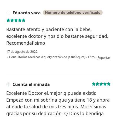
Eduardo vaca
Número de teléfono verificado
E
Bastante atento y paciente con la bebe,
excelente doxtor y nos dio bastante seguridad.
Recomendafisimo
17 de agosto de 2022
en opinión de
•
Consultorios Médicos &quot;corazón de Jesús&quot;
•
Otro
•
Reportar
Cuenta eliminada
Excelente Doctor el.mejor q pueda existir.
Empezó con mi sobrina que ya tiene 18 y ahora
atiende la.salud de mis tres hijos. Muchísimas
gracias por su dedicación. Q Dios lo bendiga