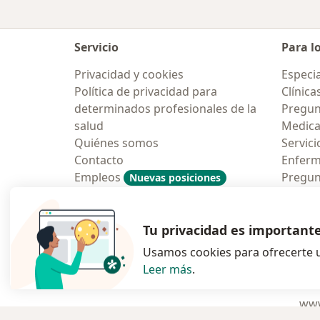
Servicio
Para l
Privacidad y cookies
Especia
Política de privacidad para
Clínica
determinados profesionales de la
Pregun
salud
Medic
Quiénes somos
Servici
Contacto
Enfer
Empleos
Pregun
Nuevas posiciones
Condiciones Generales de
Aplicac
Contratación
Tu privacidad es important
Usamos cookies para ofrecerte u
Leer más
.
se abre en una n
se abre 
s
Polska
,
Türkiye
,
España
,
www