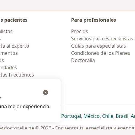
os pacientes
Para profesionales
listas
Precios
s
Servicios para especialistas
ta al Experto
Guías para especialistas
amentos
Condiciones de los Planes
os
Doctoralia
medades
tas Frecuentes
ión para celular
e
na mejor experiencia.
ueva pestaña
en una nueva pestaña
e abre en una nueva pestaña
se abre en una nueva pestaña
se abre en una nueva pestaña
se abre en una nueva pestaña
se abre en una nueva p
se abre en una
se abre e
se
Italia
,
Deutschland
,
Česko
,
Portugal
,
México
,
Chile
,
Brasil
,
A
.doctoralia.pe © 2026 - Encuentra tu especialista y agenda 