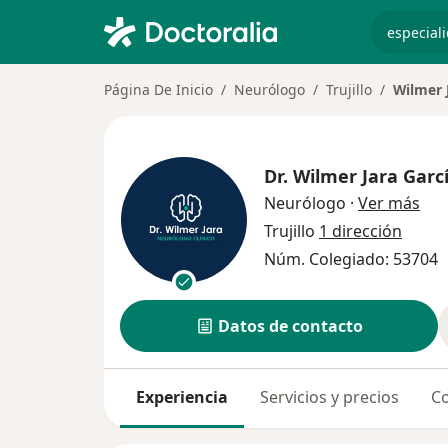
especiali
Página De Inicio
Neurólogo
Trujillo
Wilmer 
Dr.
Wilmer Jara Garc
sob
Neurólogo
·
Ver más
Trujillo
1 dirección
Núm. Colegiado: 53704
Datos de contacto
Experiencia
Servicios y precios
Co