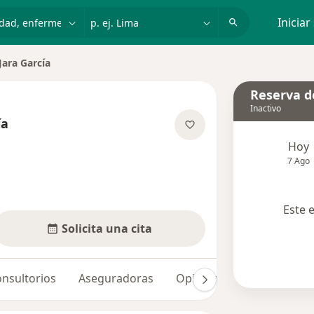
dad, enfermedad o nombre
p. ej. Lima
Iniciar
Jara García
Reserva de
Inactivo
ía
re las especializaciones
Hoy
7 Ago
Este 
Solicita una cita
nsultorios
Aseguradoras
Opiniones