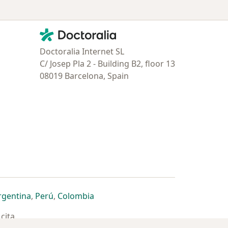
Contacto
Doctoralia - Página de inicio
Doctoralia Internet SL
C/ Josep Pla 2 - Building B2, floor 13
08019 Barcelona, Spain
estaña
 nueva pestaña
n una nueva pestaña
 abre en una nueva pestaña
se abre en una nueva pestaña
se abre en una nueva pestaña
se abre en una nueva pestaña
rgentina
,
Perú
,
Colombia
cita