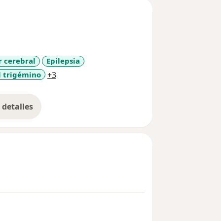
r cerebral
Epilepsia
a11y_sr_more_diseases
l trigémino
+3
detalles
bre la experiencia