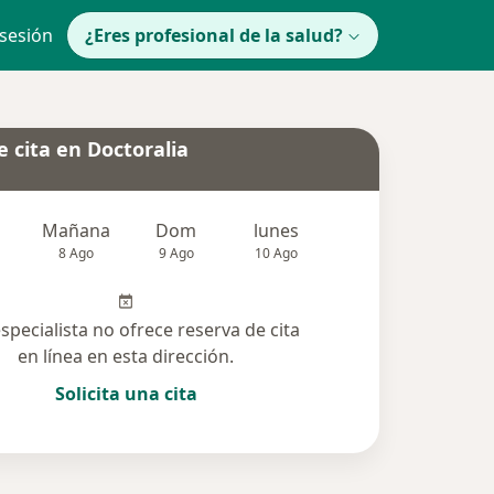
 sesión
¿Eres profesional de la salud?
 cita en Doctoralia
Mañana
Dom
lunes
Mar
Mié
8 Ago
9 Ago
10 Ago
11 Ago
12 Ag
especialista no ofrece reserva de cita
en línea en esta dirección.
Solicita una cita