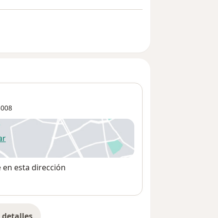
008
ar
 abre en una nueva pestaña
e en esta dirección
detalles