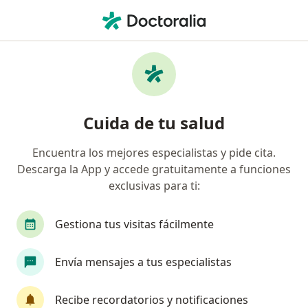
Men
Demencia • Trujillo, La Libertad
Filtros
• 1
Seguro
Mapa
Especialistas en Demencia en Trujillo
Cuida de tu salud
Encuentra los mejores especialistas y pide cita.
¿Qué especialidad estás buscando?
Descarga la App y accede gratuitamente a funciones
Neurólogo
Psiquiatra
Psicólogo
Card
exclusivas para ti:
Gestiona tus visitas fácilmente
Envía mensajes a tus especialistas
Recibe recordatorios y notificaciones