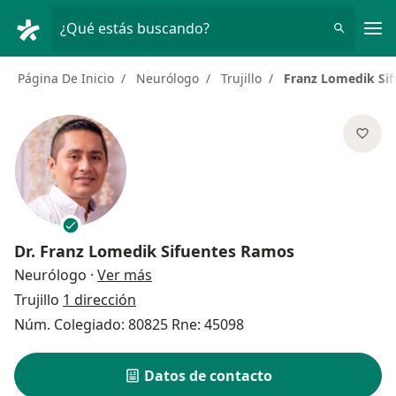
Men
¿Qué estás buscando?
Página De Inicio
Neurólogo
Trujillo
Franz Lomedik Si
Dr.
Franz Lomedik Sifuentes Ramos
sobre las especializaciones
Neurólogo
·
Ver más
Trujillo
1 dirección
Núm. Colegiado: 80825 Rne: 45098
Datos de contacto