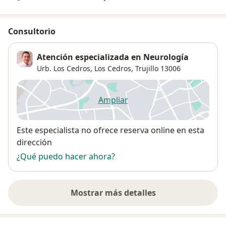
Consultorio
Atención especializada en Neurología
Urb. Los Cedros,
Los Cedros
,
Trujillo
13006
Ampliar
se abre en una nueva pestañ
Disponibilidad
Este especialista no ofrece reserva online en esta
dirección
¿Qué puedo hacer ahora?
Mostrar más detalles
sobre la dirección