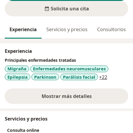
Solicita una cita
Experiencia
Servicios y precios
Consultorios
Experiencia
Principales enfermedades tratadas
Migraña
Enfermedades neuromusculares
a11y_sr_mo
Epilepsia
Parkinson
Parálisis facial
+22
Mostrar más detalles
sobre la experiencia
Servicios y precios
Consulta online