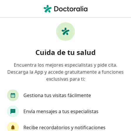
Men
Neuralgia Del Trigémino • Trujillo, La Libertad
Filtros
• 1
Mapa
Especialistas en Neuralgia del trigémino en
Cuida de tu salud
Trujillo
Encuentra los mejores especialistas y pide cita.
Descarga la App y accede gratuitamente a funciones
¿Qué especialidad estás buscando?
exclusivas para ti:
Neurólogo
Médico general
Terapeuta co
Gestiona tus visitas fácilmente
Envía mensajes a tus especialistas
Recibe recordatorios y notificaciones