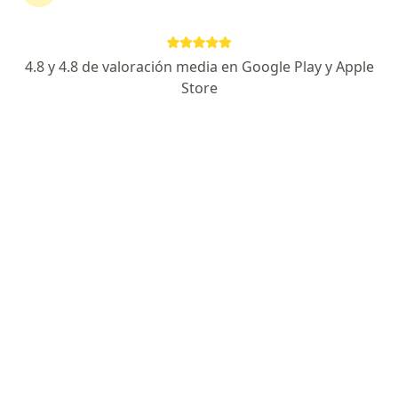
Centro médico del norte
Primera visita Neurología
S/ 150
Este especialista no ofrece reserva de cita en línea en esta dirección.
4.8 y 4.8 de valoración media en Google Play y Apple
Store
Solicita una cita
Dr. Wilmer Jara García
Neurólogo
Av. Fátima 494 Urb. California, Trujillo
•
Mapa
Neurología en Trujillo