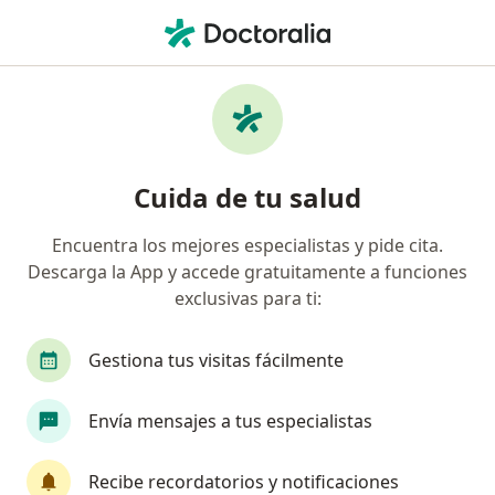
Men
Neurólogo • Urb Santa Ines, Trujillo, La Libertad
Filtros
Seguro
Mapa
Neurólogos en Urb Santa Ines, Trujillo
Cuida de tu salud
Encuentra los mejores especialistas y pide cita.
Descarga la App y accede gratuitamente a funciones
exclusivas para ti:
Gestiona tus visitas fácilmente
Dr. Roger Manuel Meza Pacheco
Envía mensajes a tus especialistas
Neurólogo
Los Zafiros 230, Trujillo
•
Mapa
Recibe recordatorios y notificaciones