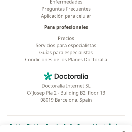
Enfermedades
Preguntas Frecuentes
Aplicación para celular
Para profesionales
Precios
Servicios para especialistas
Guías para especialistas
Condiciones de los Planes Doctoralia
Contacto
Doctoralia - Página de inicio
Doctoralia Internet SL
C/ Josep Pla 2 - Building B2, floor 13
08019 Barcelona, Spain
se abre en una nueva pestaña
se abre en una nueva pestaña
se abre en una nueva pestaña
se abre en una nueva pes
se abre en 
se a
Polska
,
Türkiye
,
España
,
Italia
,
Deutschland
,
Česko
,