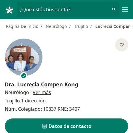
Men
¿Qué estás buscando?
Página De Inicio
Neurólogo
Trujillo
Lucrecia Compen
Dra.
Lucrecia Compen Kong
sobre las especializaciones
Neurólogo
·
Ver más
Trujillo
1 dirección
Núm. Colegiado: 10837 RNE: 3407
Datos de contacto