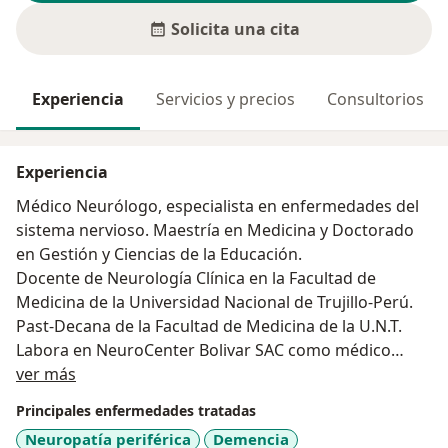
Solicita una cita
Experiencia
Servicios y precios
Consultorios
Experiencia
Médico Neurólogo, especialista en enfermedades del
sistema nervioso. Maestría en Medicina y Doctorado
en Gestión y Ciencias de la Educación.
Docente de Neurología Clínica en la Facultad de
Medicina de la Universidad Nacional de Trujillo-Perú.
Past-Decana de la Facultad de Medicina de la U.N.T.
Labora en NeuroCenter Bolivar SAC como médico
Acerca de mí
neurólogo. Se realiza estudios de
ver más
electroencefalogramas, electromiografías, velocidad
Principales enfermedades tratadas
de conducción nerviosa, potenciales evocados visuales
Neuropatía periférica
Demencia
y auditivos. También, en las Clínicas Peruano