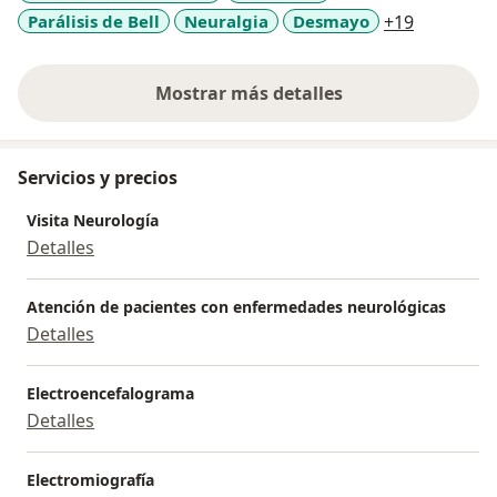
a11y_sr_m
Parálisis de Bell
Neuralgia
Desmayo
+19
Americana y Sanna Sanchez-Ferrer. Ex médico
asistencial neurólogo del Hospital V. Lazarte E-
EsSalud-Trujillo.
Mostrar más detalles
sobre la experiencia
Servicios y precios
Visita Neurología
Detalles
Atención de pacientes con enfermedades neurológicas
Detalles
Electroencefalograma
Detalles
Electromiografía