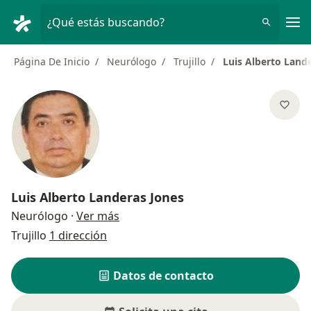
Men
¿Qué estás buscando?
Página De Inicio
Neurólogo
Trujillo
Luis Alberto Land
Luis Alberto Landeras Jones
sobre las especializaciones
Neurólogo
·
Ver más
Trujillo
1 dirección
Datos de contacto