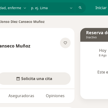
dad, enfermedad o nombre
p. ej. Lima
Iniciar
Alonso Diez Canseco Muñoz
Reserva de
Inactivo
 Canseco Muñoz
Hoy
re las especializaciones
8 Ago
Este 
Solicita una cita
Aseguradoras
Opiniones