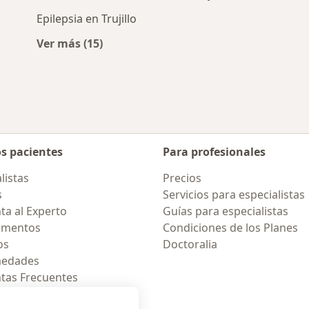
Epilepsia en Trujillo
Ver más (15)
Más en esta categoría: Enfermedades más 
os pacientes
Para profesionales
listas
Precios
s
Servicios para especialistas
ta al Experto
Guías para especialistas
amentos
Condiciones de los Planes
os
Doctoralia
medades
tas Frecuentes
ión para celular