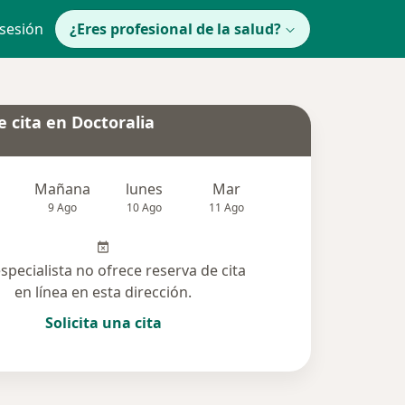
 sesión
¿Eres profesional de la salud?
 cita en Doctoralia
Mañana
lunes
Mar
Mié
Jue
9 Ago
10 Ago
11 Ago
12 Ago
13 Ag
especialista no ofrece reserva de cita
en línea en esta dirección.
Solicita una cita