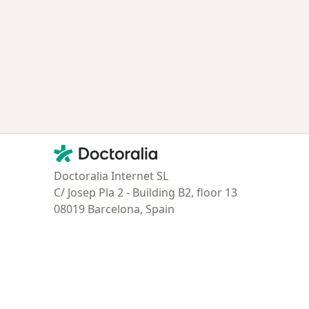
tratadas
Contacto
Doctoralia - Página de inicio
Doctoralia Internet SL
C/ Josep Pla 2 - Building B2, floor 13
08019 Barcelona, Spain