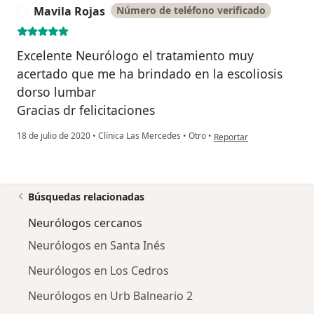
Mavila Rojas
Número de teléfono verificado
M
Excelente Neurólogo el tratamiento muy
acertado que me ha brindado en la escoliosis
dorso lumbar
Gracias dr felicitaciones
en opinión del usuario Ma
18 de julio de 2020
•
Clínica Las Mercedes
•
Otro
•
Reportar
Búsquedas relacionadas
Neurólogos cercanos
Neurólogos en Santa Inés
Neurólogos en Los Cedros
Neurólogos en Urb Balneario 2