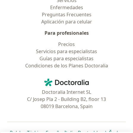
Servicios
Enfermedades
Preguntas Frecuentes
Aplicación para celular
Para profesionales
Precios
Servicios para especialistas
Guías para especialistas
Condiciones de los Planes Doctoralia
Contacto
Doctoralia - Página de inicio
Doctoralia Internet SL
C/ Josep Pla 2 - Building B2, floor 13
08019 Barcelona, Spain
se abre en una nueva pestaña
se abre en una nueva pestaña
se abre en una nueva pestaña
se abre en una nueva pes
se abre en 
se a
Polska
,
Türkiye
,
España
,
Italia
,
Deutschland
,
Česko
,