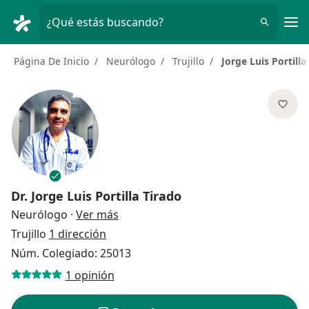
Men
¿Qué estás buscando?
Página De Inicio
Neurólogo
Trujillo
Jorge Luis Portilla
Dr.
Jorge Luis Portilla Tirado
sobre las especializaciones
Neurólogo
·
Ver más
Trujillo
1 dirección
Núm. Colegiado: 25013
1 opinión