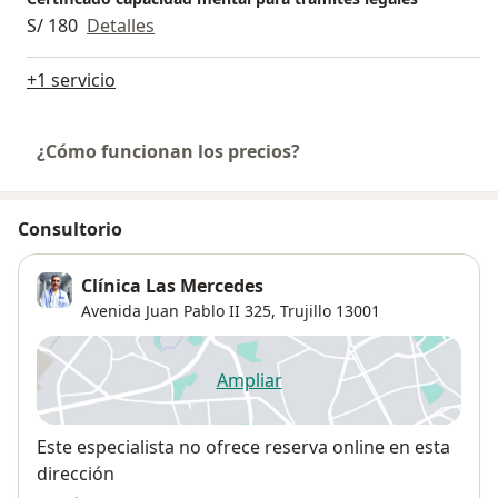
S/ 180
Detalles
+1 servicio
¿Cómo funcionan los precios?
Consultorio
Clínica Las Mercedes
Avenida Juan Pablo II 325,
Trujillo
13001
Ampliar
se abre en una nueva pestañ
Disponibilidad
Este especialista no ofrece reserva online en esta
dirección