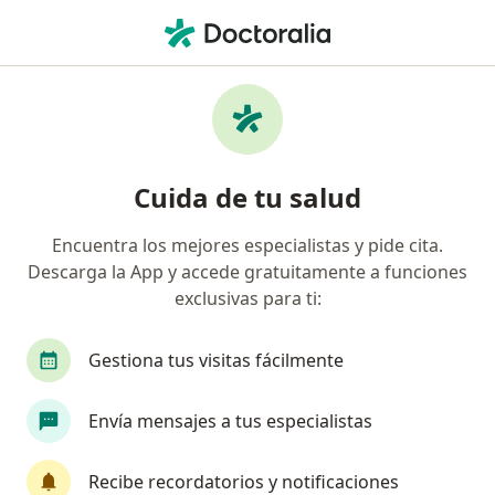
Men
Neurólogo • Trujillo, La Libertad
Filtros
Seguro
Mapa
Neurólogos en Trujillo
Cuida de tu salud
Encuentra los mejores especialistas y pide cita.
Descarga la App y accede gratuitamente a funciones
exclusivas para ti:
Gestiona tus visitas fácilmente
Simeon Ignacio Ugaz Cayao
Envía mensajes a tus especialistas
Neurólogo, Pediatra
Trujillo
•
Mapa
Recibe recordatorios y notificaciones