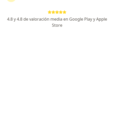
Consultorio privado
Este especialista no ofrece reserva de cita en línea en esta dirección.
4.8 y 4.8 de valoración media en Google Play y Apple
Solicita una cita
Store
Dr. Firdusi Sahuaraura Pereda Vasquez
Neurólogo
3 opinión
Jr. Bolivar # 258 (Of. 203), Trujillo
•
Mapa
Consultorio privado
Visita Neurología
Precio sin especificar