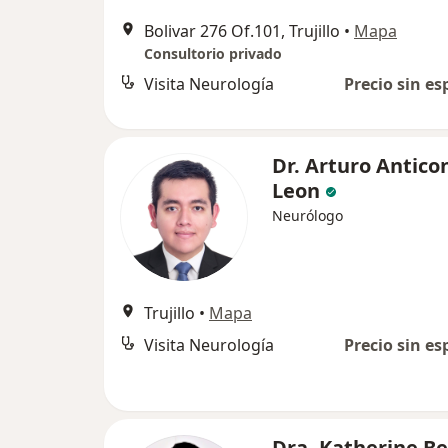
Bolivar 276 Of.101, Trujillo
•
Mapa
Consultorio privado
Visita Neurología
Precio sin es
Dr. Arturo Antico
Leon
Neurólogo
Trujillo
•
Mapa
Visita Neurología
Precio sin es
Dra. Katherine B