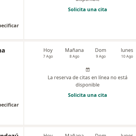
Solicita una cita
pecificar
na
Hoy
Mañana
Dom
lunes
7 Ago
8 Ago
9 Ago
10 Ago
La reserva de citas en línea no está
disponible
Solicita una cita
pecificar
endezú
Hoy
Mañana
Dom
lunes