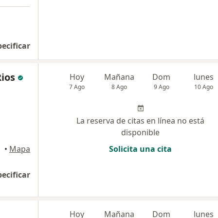
pecificar
Rios
Hoy
Mañana
Dom
lunes
7 Ago
8 Ago
9 Ago
10 Ago
La reserva de citas en línea no está
disponible
•
Mapa
Solicita una cita
pecificar
Hoy
Mañana
Dom
lunes