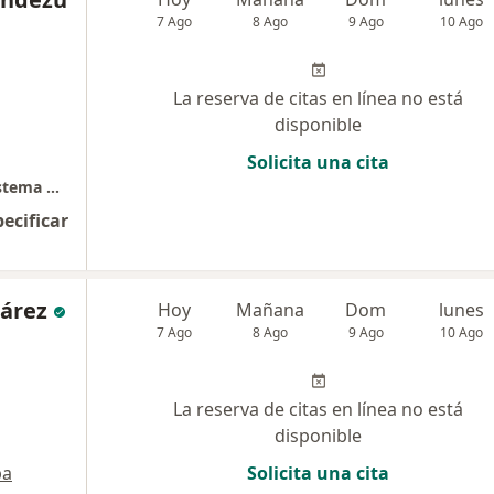
7 Ago
8 Ago
9 Ago
10 Ago
La reserva de citas en línea no está
disponible
Solicita una cita
Médico Especialista en Enfermedades del Sistema Nervioso.
pecificar
uárez
Hoy
Mañana
Dom
lunes
7 Ago
8 Ago
9 Ago
10 Ago
La reserva de citas en línea no está
disponible
pa
Solicita una cita