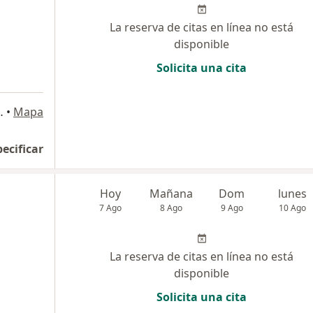
La reserva de citas en línea no está
disponible
Solicita una cita
Sta Inés, Trujillo
•
Mapa
pecificar
Hoy
Mañana
Dom
lunes
7 Ago
8 Ago
9 Ago
10 Ago
La reserva de citas en línea no está
disponible
Solicita una cita