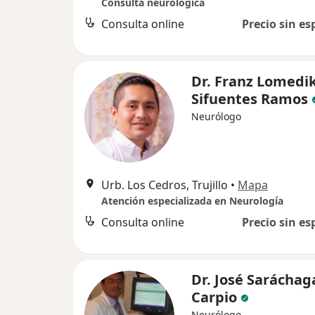
Consulta neurológica
Consulta online
Precio sin es
Dr. Franz Lomedi
Sifuentes Ramos
Neurólogo
Urb. Los Cedros, Trujillo
•
Mapa
Atención especializada en Neurología
Consulta online
Precio sin es
Dr. José Saráchag
Carpio
Neurólogo