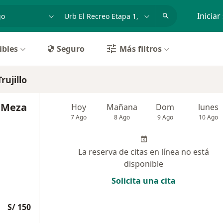
dad, enfermedad o nombre
p. ej. Lima
Iniciar
ibles
Seguro
Más filtros
rujillo
 Meza
Hoy
Mañana
Dom
lunes
7 Ago
8 Ago
9 Ago
10 Ago
La reserva de citas en línea no está
disponible
Solicita una cita
S/ 150