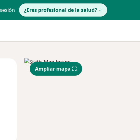
 sesión
¿Eres profesional de la salud?
Mar
Mié
Jue
Ampliar mapa
11 Ago
12 Ago
13 Ago