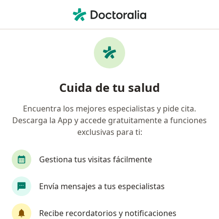
Men
Neurólogo • Trujillo, La Libertad
Filtros
Seguro:
Pacífico
M
Neurólogos recomendados de Pacífico en
Cuida de tu salud
Trujillo
Encuentra los mejores especialistas y pide cita.
Descarga la App y accede gratuitamente a funciones
exclusivas para ti:
Gestiona tus visitas fácilmente
Envía mensajes a tus especialistas
Dr. Hans Edgardo Schulz Caceres
Neurólogo
Recibe recordatorios y notificaciones
4 opinión